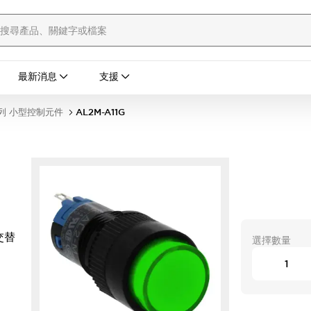
最新消息
支援
列 小型控制元件
AL2M-A11G
交替
選擇數量