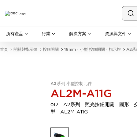
所有產品
所有產品
行業
解決方案
資源與文件
開關與指示燈
按鈕開關
首頁
開關與指示燈
按鈕開關
16mm・小型 按鈕開關・指示燈
A2系
指示燈和蜂鳴器
瀏覽全部
安全與防爆
安全設備
防爆設備
瀏覽全部
A2系列 小型控制元件
盤櫃
AL2M-A11G
繼電器·計時器
電源供應器
φ12 A2系列 照光按鈕開關 圓形 
回路保護器
型 AL2M-A11G
LED照明裝置
端子台
瀏覽全部
自動化