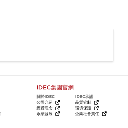
IDEC集團官網
關於IDEC
IDEC承諾
公司介紹
品質管制
經營理念
環境保護
知
永續發展
企業社會責任