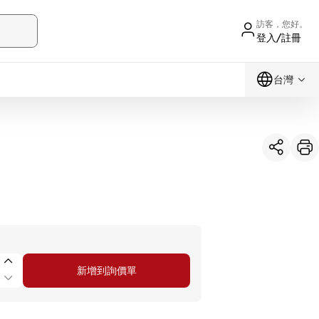
訪客，您好。
登入/註冊
台灣
新增到詢價單