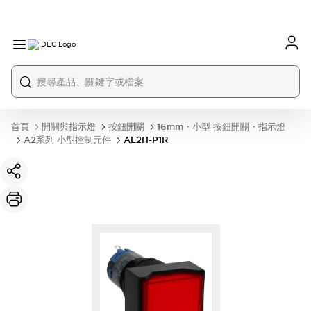
首頁
開關與指示燈
按鈕開關
16mm・小型 按鈕開關・指示燈
A2系列 小型控制元件
AL2H-P1R