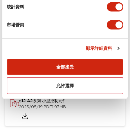
機械規格
統計資料
安裝和安裝規範
市場營銷
顯示詳細資料
文件和檔案
全部接受
型錄和宣傳手冊
CAD檔
認證與標準
技術文件
允許選擇
φ12 A2系列 小型控制元件
2025/05/19
.PDF
1.93MB