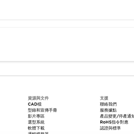
資源與文件
支援
CAD檔
聯絡我們
型錄和宣傳手冊
服務據點
影片專區
產品變更/停產通
選型系統
RoHS指令對應
軟體下載
認證與標準