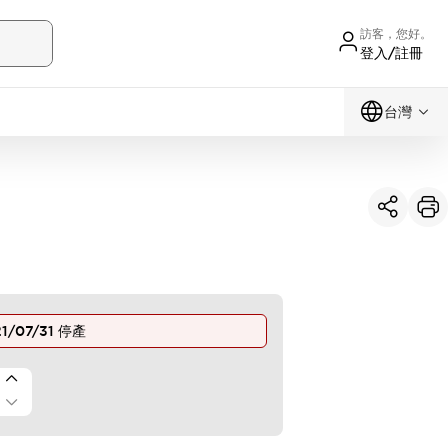
訪客，您好。
登入/註冊
台灣
1/07/31
停產