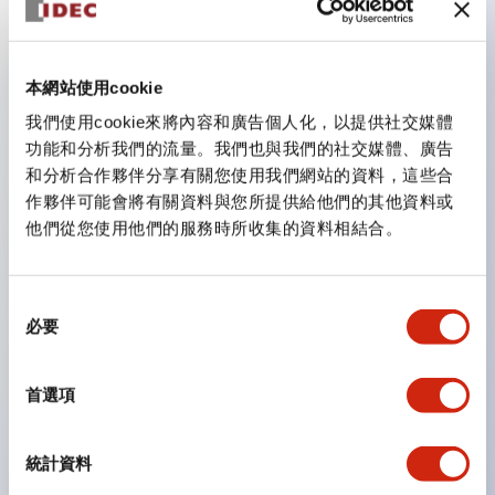
主要特點
本網站使用cookie
超亮LED照明
我們使用cookie來將內容和廣告個人化，以提供社交媒體
功能和分析我們的流量。我們也與我們的社交媒體、廣告
瞬時
和分析合作夥伴分享有關您使用我們網站的資料，這些合
保持
作夥伴可能會將有關資料與您所提供給他們的其他資料或
選擇器
他們從您使用他們的服務時所收集的資料相結合。
鑰匙
指示燈及按壓鎖定／旋轉復位功能
同
鍍金銀質快速動作觸點，確保低電平切換可靠性
必要
意
IP40（防塵）或IP65（防油）版本
選
.110吋焊接／快速接頭端子
擇
首選項
UL認證
CSA認證
統計資料