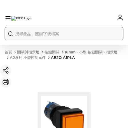
首頁
開關與指示燈
按鈕開關
16mm・小型 按鈕開關・指示燈
A2系列 小型控制元件
AB2Q-A1PLA