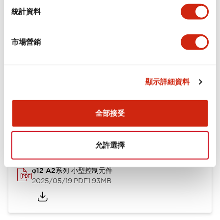
機械規格
統計資料
安裝和安裝規範
市場營銷
顯示詳細資料
文件和檔案
全部接受
型錄和宣傳手冊
CAD檔
認證與標準
技術文件
允許選擇
φ12 A2系列 小型控制元件
2025/05/19
.PDF
1.93MB