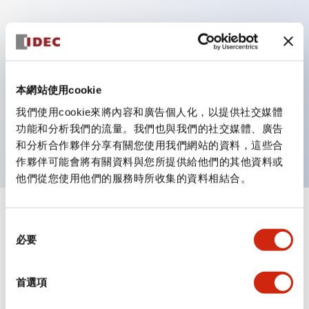
主要特點
具備保護結構IP40及IP65（IEC 60529）
本網站使用cookie
作業性提升的背部端子方式，全系列統一22mm軸長的
我們使用cookie來將內容和廣告個人化，以提供社交媒體
平坦端子面。
功能和分析我們的流量。我們也與我們的社交媒體、廣告
UL・CSA認證品
和分析合作夥伴分享有關您使用我們網站的資料，這些合
作夥伴可能會將有關資料與您所提供給他們的其他資料或
他們從您使用他們的服務時所收集的資料相結合。
+
規格
顯示全部
同
必要
意
審美規範
選
擇
首選項
環境規範