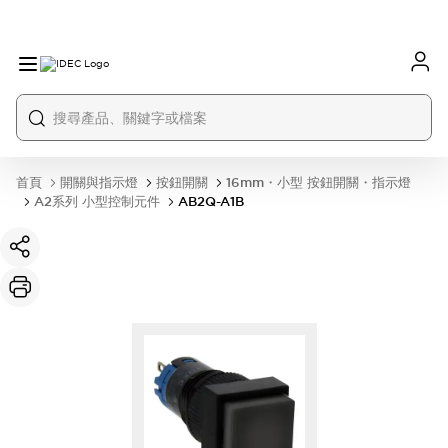
首頁
開關與指示燈
按鈕開關
16mm・小型 按鈕開關・指示燈
A2系列 小型控制元件
AB2Q-A1B