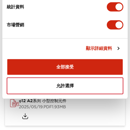
機械規格
統計資料
安裝和安裝規範
市場營銷
顯示詳細資料
文件和檔案
全部接受
型錄和宣傳手冊
CAD檔
認證與標準
技術文件
允許選擇
φ12 A2系列 小型控制元件
2025/05/19
.PDF
1.93MB