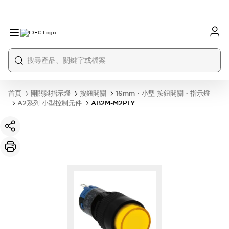
首頁
開關與指示燈
按鈕開關
16mm・小型 按鈕開關・指示燈
A2系列 小型控制元件
AB2M-M2PLY