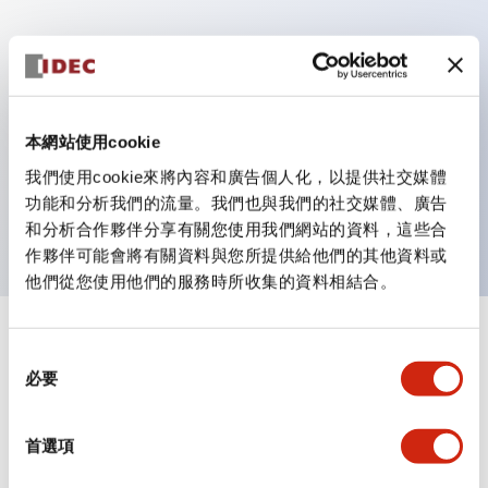
主要特點
具備保護結構IP40及IP65（IEC 60529）
本網站使用cookie
作業性提升的背部端子方式，全系列統一22mm軸長的
我們使用cookie來將內容和廣告個人化，以提供社交媒體
平坦端子面。
功能和分析我們的流量。我們也與我們的社交媒體、廣告
UL・CSA認證品
和分析合作夥伴分享有關您使用我們網站的資料，這些合
作夥伴可能會將有關資料與您所提供給他們的其他資料或
他們從您使用他們的服務時所收集的資料相結合。
+
規格
顯示全部
同
必要
意
審美規範
選
擇
首選項
環境規範