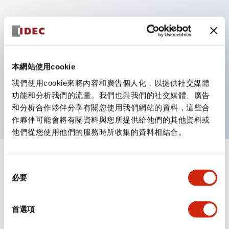
主要特點
具備保護結構IP40及IP65（IEC 60529）
本網站使用cookie
作業性提升的背部端子方式，全系列統一22mm軸長的
我們使用cookie來將內容和廣告個人化，以提供社交媒體
平坦端子面。
功能和分析我們的流量。我們也與我們的社交媒體、廣告
UL・CSA認證品
和分析合作夥伴分享有關您使用我們網站的資料，這些合
作夥伴可能會將有關資料與您所提供給他們的其他資料或
他們從您使用他們的服務時所收集的資料相結合。
+
規格
顯示全部
同
必要
意
審美規範
選
擇
首選項
環境規範