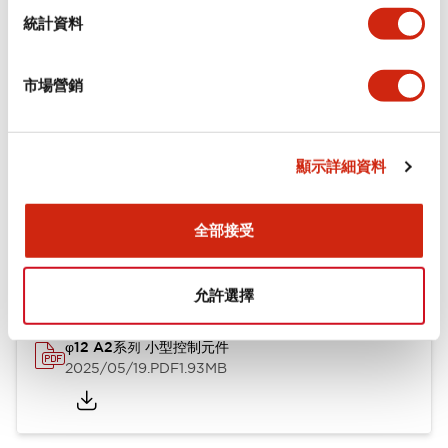
機械規格
統計資料
安裝和安裝規範
市場營銷
顯示詳細資料
文件和檔案
全部接受
型錄和宣傳手冊
CAD檔
認證與標準
技術文件
允許選擇
φ12 A2系列 小型控制元件
2025/05/19
.PDF
1.93MB