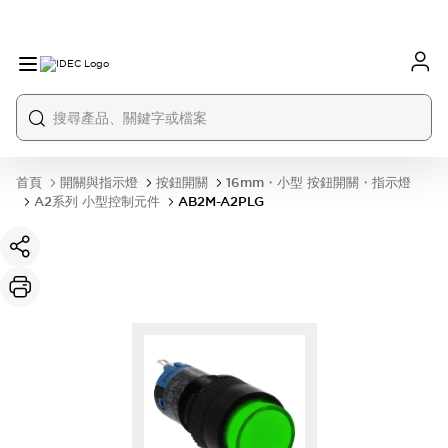
首頁
開關與指示燈
按鈕開關
16mm・小型 按鈕開關・指示燈
A2系列 小型控制元件
AB2M-A2PLG