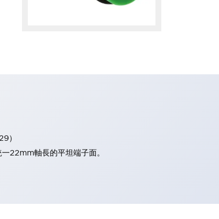
29）
一22mm軸長的平坦端子面。