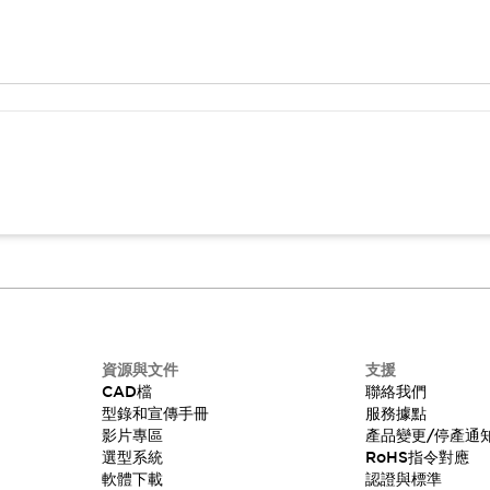
資源與文件
支援
CAD檔
聯絡我們
型錄和宣傳手冊
服務據點
影片專區
產品變更/停產通
選型系統
RoHS指令對應
軟體下載
認證與標準