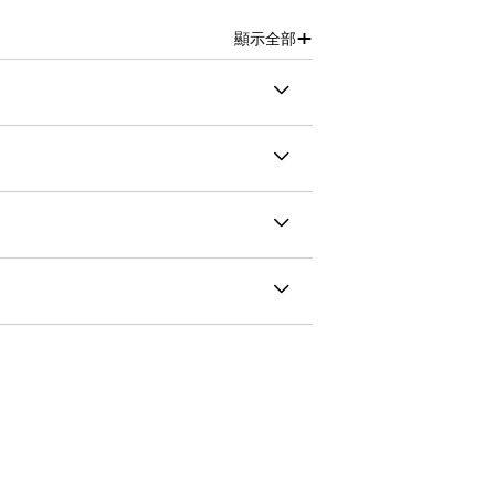
+
顯示全部