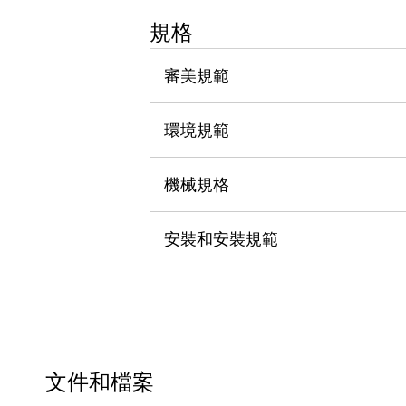
瀏覽全部
規格
機器人
使人機協作更安全、更高效
審美規範
發揮協作機器人潛力的安全措施
瀏覽全部
半導體
提高半導體製造裝置設計自由度的方法
環境規範
瞬間完成開關的更換，避免停機時間拉長
充分對應安全標準
瀏覽全部
機械規格
瀏覽全部
解決方案
IIoT（工業物聯網）
安裝和安裝規範
去面板化
RFID 認證
安全及其未來
安全及其未來 | 解決⽅案
瀏覽全部
從基礎了解安全元件
瀏覽全部
文件和檔案
資源與文件