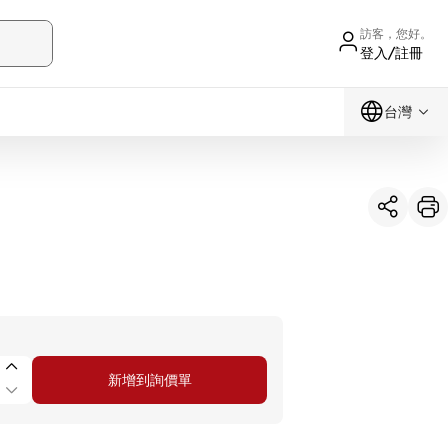
訪客，您好。
登入/註冊
台灣
新增到詢價單