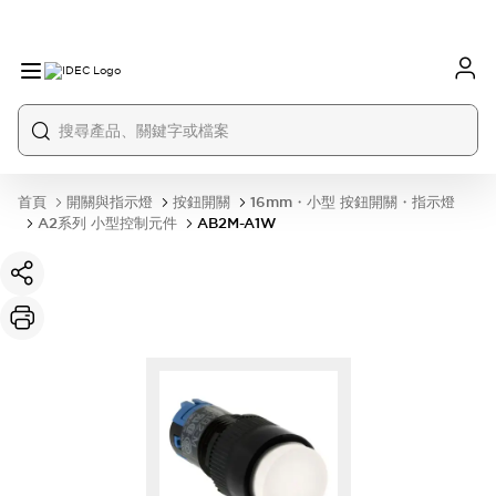
首頁
開關與指示燈
按鈕開關
16mm・小型 按鈕開關・指示燈
A2系列 小型控制元件
AB2M-A1W