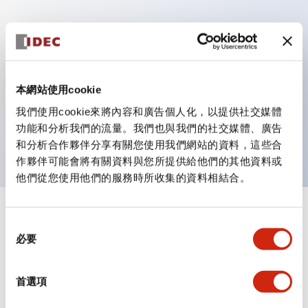
主要特點
具備保護結構IP40及IP65（IEC 60529）
本網站使用cookie
作業性提升的背部端子方式，全系列統一22mm軸長的
我們使用cookie來將內容和廣告個人化，以提供社交媒體
平坦端子面。
功能和分析我們的流量。我們也與我們的社交媒體、廣告
UL・CSA認證品
和分析合作夥伴分享有關您使用我們網站的資料，這些合
作夥伴可能會將有關資料與您所提供給他們的其他資料或
他們從您使用他們的服務時所收集的資料相結合。
+
規格
顯示全部
同
必要
意
審美規範
選
擇
首選項
環境規範