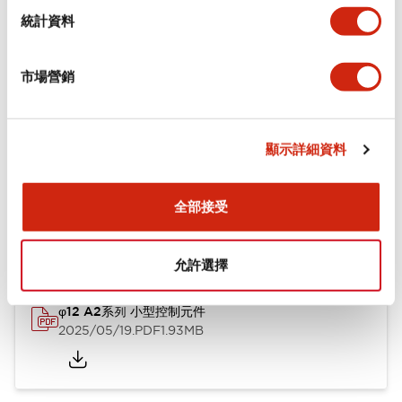
機械規格
統計資料
安裝和安裝規範
市場營銷
顯示詳細資料
文件和檔案
全部接受
型錄和宣傳手冊
CAD檔
認證與標準
技術文件
允許選擇
φ12 A2系列 小型控制元件
2025/05/19
.PDF
1.93MB