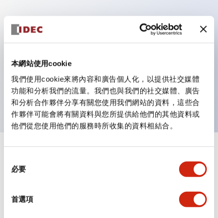
主要特點
具備保護結構IP40及IP65（IEC 60529）
本網站使用cookie
作業性提升的背部端子方式，全系列統一22mm軸長的
我們使用cookie來將內容和廣告個人化，以提供社交媒體
平坦端子面。
功能和分析我們的流量。我們也與我們的社交媒體、廣告
UL・CSA認證品
和分析合作夥伴分享有關您使用我們網站的資料，這些合
作夥伴可能會將有關資料與您所提供給他們的其他資料或
他們從您使用他們的服務時所收集的資料相結合。
+
規格
顯示全部
同
必要
意
審美規範
選
擇
首選項
環境規範