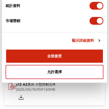
機械規格
統計資料
安裝和安裝規範
市場營銷
顯示詳細資料
文件和檔案
全部接受
型錄和宣傳手冊
CAD檔
認證與標準
技術文件
允許選擇
φ12 A2系列 小型控制元件
2025/05/19
.PDF
1.93MB