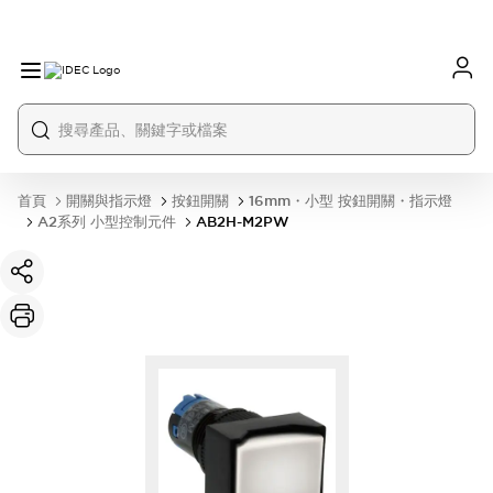
首頁
開關與指示燈
按鈕開關
16mm・小型 按鈕開關・指示燈
A2系列 小型控制元件
AB2H-M2PW