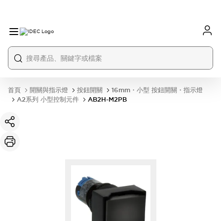
首頁
開關與指示燈
按鈕開關
16mm・小型 按鈕開關・指示燈
A2系列 小型控制元件
AB2H-M2PB