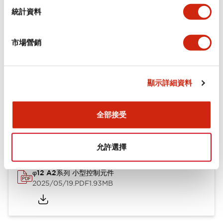
機械規格
統計資料
安裝和安裝規範
市場營銷
顯示詳細資料
文件和檔案
全部接受
型錄和宣傳手冊
CAD檔
認證與標準
技術文件
允許選擇
φ12 A2系列 小型控制元件
2025/05/19
.PDF
1.93MB