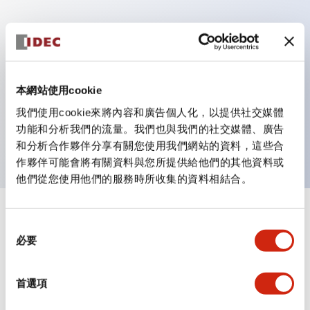
主要特點
具備保護結構IP40及IP65（IEC 60529）
本網站使用cookie
作業性提升的背部端子方式，全系列統一22mm軸長的
我們使用cookie來將內容和廣告個人化，以提供社交媒體
平坦端子面。
功能和分析我們的流量。我們也與我們的社交媒體、廣告
UL・CSA認證品
和分析合作夥伴分享有關您使用我們網站的資料，這些合
作夥伴可能會將有關資料與您所提供給他們的其他資料或
他們從您使用他們的服務時所收集的資料相結合。
+
規格
顯示全部
同
必要
意
審美規範
選
擇
首選項
環境規範