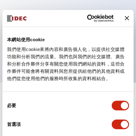
主要特點
具備保護結構IP40及IP65（IEC 60529）
本網站使用cookie
作業性提升的背部端子方式，全系列統一22mm軸長的
我們使用cookie來將內容和廣告個人化，以提供社交媒體
平坦端子面。
功能和分析我們的流量。我們也與我們的社交媒體、廣告
UL・CSA認證品
和分析合作夥伴分享有關您使用我們網站的資料，這些合
作夥伴可能會將有關資料與您所提供給他們的其他資料或
他們從您使用他們的服務時所收集的資料相結合。
+
規格
顯示全部
同
必要
意
審美規範
選
擇
首選項
環境規範