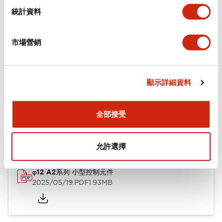
機械規格
統計資料
安裝和安裝規範
市場營銷
顯示詳細資料
文件和檔案
全部接受
型錄和宣傳手冊
CAD檔
認證與標準
技術文件
允許選擇
φ12 A2系列 小型控制元件
2025/05/19
.PDF
1.93MB