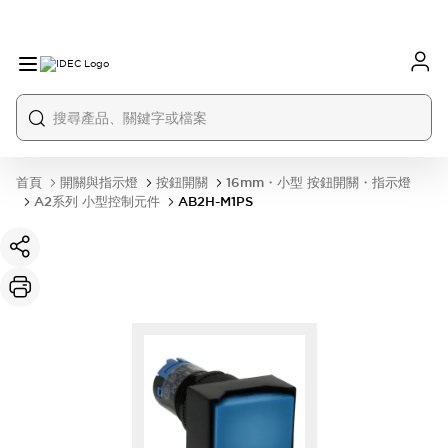
首頁
開關與指示燈
按鈕開關
16mm・小型 按鈕開關・指示燈
A2系列 小型控制元件
AB2H-M1PS