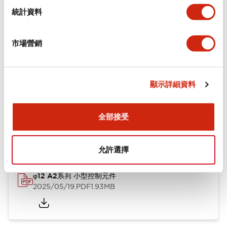
機械規格
統計資料
安裝和安裝規範
市場營銷
顯示詳細資料
文件和檔案
全部接受
型錄和宣傳手冊
CAD檔
認證與標準
技術文件
允許選擇
φ12 A2系列 小型控制元件
2025/05/19
.PDF
1.93MB