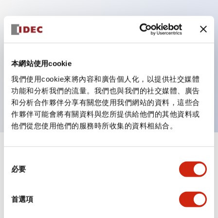
主要特點
具備保護結構IP40及IP65（IEC 60529）
本網站使用cookie
作業性提升的背部端子方式，全系列統一22mm軸長的
我們使用cookie來將內容和廣告個人化，以提供社交媒體
平坦端子面。
功能和分析我們的流量。我們也與我們的社交媒體、廣告
UL・CSA認證品
和分析合作夥伴分享有關您使用我們網站的資料，這些合
作夥伴可能會將有關資料與您所提供給他們的其他資料或
他們從您使用他們的服務時所收集的資料相結合。
+
規格
顯示全部
同
必要
意
審美規範
選
擇
首選項
環境規範