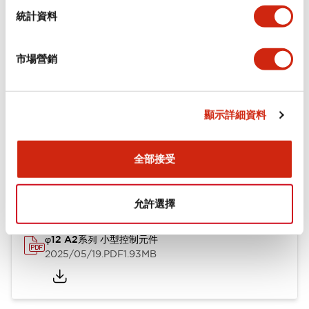
機械規格
統計資料
安裝和安裝規範
市場營銷
顯示詳細資料
文件和檔案
全部接受
型錄和宣傳手冊
CAD檔
認證與標準
技術文件
允許選擇
φ12 A2系列 小型控制元件
2025/05/19
.PDF
1.93MB