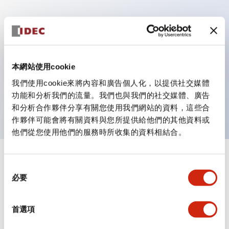
主要特點
具備保護結構IP40及IP65（IEC 60529）
本網站使用cookie
作業性提升的背部端子方式，全系列統一22mm軸長的
我們使用cookie來將內容和廣告個人化，以提供社交媒體
平坦端子面。
功能和分析我們的流量。我們也與我們的社交媒體、廣告
UL・CSA認證品
和分析合作夥伴分享有關您使用我們網站的資料，這些合
作夥伴可能會將有關資料與您所提供給他們的其他資料或
他們從您使用他們的服務時所收集的資料相結合。
+
規格
顯示全部
同
必要
意
審美規範
選
擇
首選項
環境規範