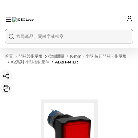
首頁
開關與指示燈
按鈕開關
16mm・小型 按鈕開關・指示燈
A2系列 小型控制元件
AB2H-M1LR