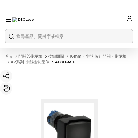
首頁
開關與指示燈
按鈕開關
16mm・小型 按鈕開關・指示燈
A2系列 小型控制元件
AB2H-M1B