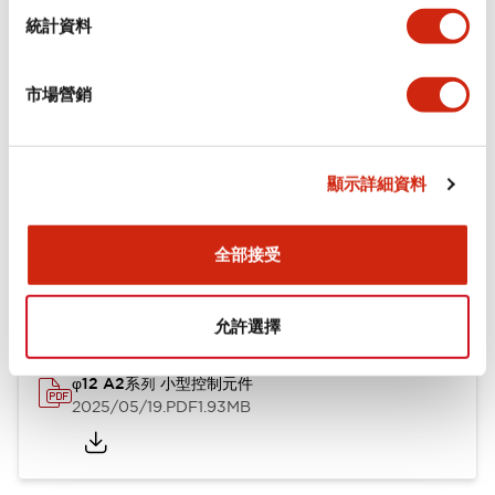
機械規格
統計資料
安裝和安裝規範
市場營銷
顯示詳細資料
文件和檔案
全部接受
型錄和宣傳手冊
CAD檔
認證與標準
技術文件
允許選擇
φ12 A2系列 小型控制元件
2025/05/19
.PDF
1.93MB