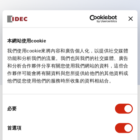
主要特點
具備保護結構IP40及IP65（IEC 60529）
本網站使用cookie
作業性提升的背部端子方式，全系列統一22mm軸長的
我們使用cookie來將內容和廣告個人化，以提供社交媒體
平坦端子面。
功能和分析我們的流量。我們也與我們的社交媒體、廣告
UL・CSA認證品
和分析合作夥伴分享有關您使用我們網站的資料，這些合
作夥伴可能會將有關資料與您所提供給他們的其他資料或
他們從您使用他們的服務時所收集的資料相結合。
+
規格
顯示全部
同
必要
意
審美規範
選
擇
首選項
環境規範