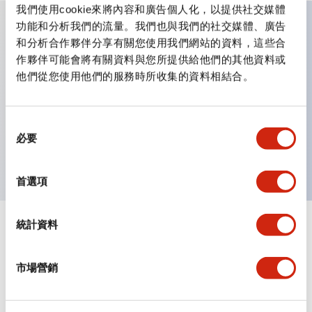
我們使用cookie來將內容和廣告個人化，以提供社交媒體
功能和分析我們的流量。我們也與我們的社交媒體、廣告
和分析合作夥伴分享有關您使用我們網站的資料，這些合
主要特點
作夥伴可能會將有關資料與您所提供給他們的其他資料或
他們從您使用他們的服務時所收集的資料相結合。
具備保護結構IP40及IP65（IEC 60529）
作業性提升的背部端子方式，全系列統一22mm軸長的
同
平坦端子面。
必要
意
UL・CSA認證品
選
擇
首選項
統計資料
文件和檔案
市場營銷
型錄和宣傳手冊