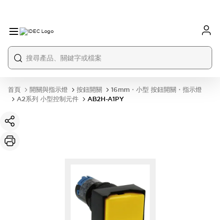
首頁
開關與指示燈
按鈕開關
16mm・小型 按鈕開關・指示燈
A2系列 小型控制元件
AB2H-A1PY