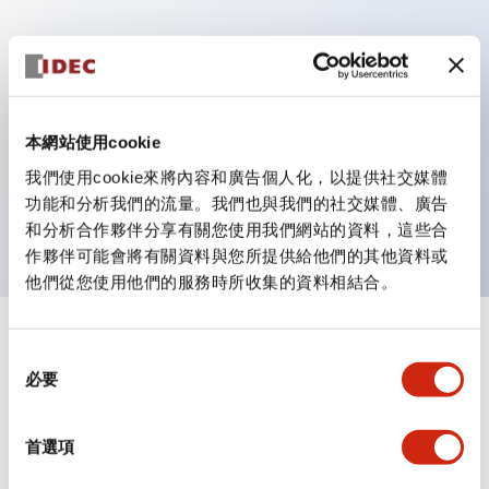
主要特點
具備保護結構IP40及IP65（IEC 60529）
本網站使用cookie
作業性提升的背部端子方式，全系列統一22mm軸長的
我們使用cookie來將內容和廣告個人化，以提供社交媒體
平坦端子面。
功能和分析我們的流量。我們也與我們的社交媒體、廣告
UL・CSA認證品
和分析合作夥伴分享有關您使用我們網站的資料，這些合
作夥伴可能會將有關資料與您所提供給他們的其他資料或
他們從您使用他們的服務時所收集的資料相結合。
+
規格
顯示全部
同
必要
意
審美規範
選
擇
首選項
環境規範