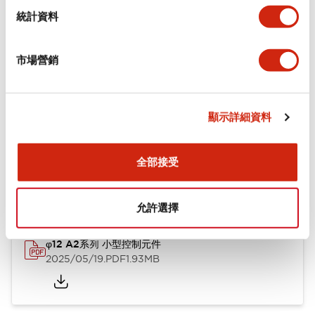
機械規格
統計資料
安裝和安裝規範
市場營銷
顯示詳細資料
文件和檔案
全部接受
型錄和宣傳手冊
CAD檔
認證與標準
技術文件
允許選擇
φ12 A2系列 小型控制元件
2025/05/19
.PDF
1.93MB