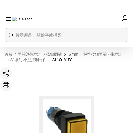
首頁
開關與指示燈
按鈕開關
16mm・小型 按鈕開關・指示燈
A1系列 小型控制元件
AL1Q-A11Y