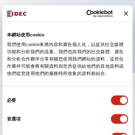
主要特點
作業性提升的背部端子方式
本網站使用cookie
全系列統一為22mm軀幹長度的平坦端子面
我們使用cookie來將內容和廣告個人化，以提供社交媒體
UL・CSA 認證品
功能和分析我們的流量。我們也與我們的社交媒體、廣告
和分析合作夥伴分享有關您使用我們網站的資料，這些合
作夥伴可能會將有關資料與您所提供給他們的其他資料或
他們從您使用他們的服務時所收集的資料相結合。
+
規格
顯示全部
同
必要
審美規範
意
選
擇
環境規範
首選項
機械規格