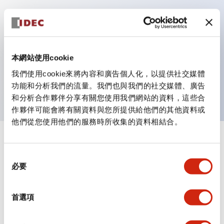
主要特點
作業性提升的背部端子方式
本網站使用cookie
全系列統一為22mm軀幹長度的平坦端子面
我們使用cookie來將內容和廣告個人化，以提供社交媒體
UL・CSA 認證品
功能和分析我們的流量。我們也與我們的社交媒體、廣告
和分析合作夥伴分享有關您使用我們網站的資料，這些合
作夥伴可能會將有關資料與您所提供給他們的其他資料或
他們從您使用他們的服務時所收集的資料相結合。
+
規格
顯示全部
同
必要
審美規範
意
選
擇
環境規範
首選項
機械規格