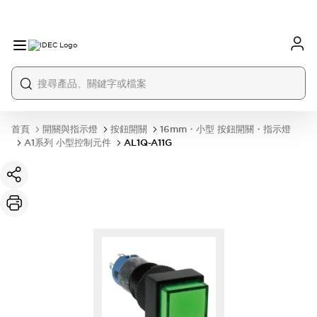
首頁
開關與指示燈
按鈕開關
16mm・小型 按鈕開關・指示燈
A1系列 小型控制元件
AL1Q-A11G