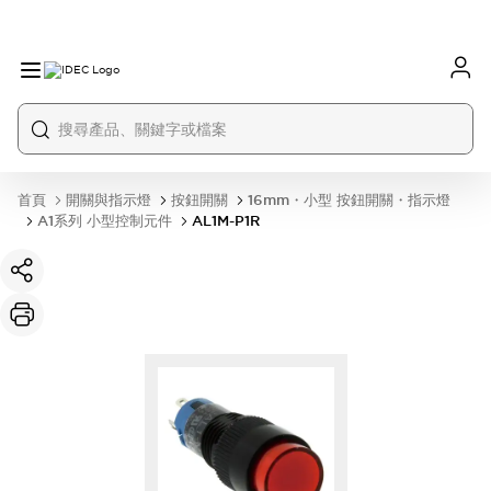
首頁
開關與指示燈
按鈕開關
16mm・小型 按鈕開關・指示燈
A1系列 小型控制元件
AL1M-P1R