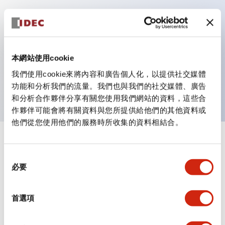
主要特點
作業性提升的背部端子方式
本網站使用cookie
全系列統一為22mm軀幹長度的平坦端子面
我們使用cookie來將內容和廣告個人化，以提供社交媒體
UL・CSA 認證品
功能和分析我們的流量。我們也與我們的社交媒體、廣告
和分析合作夥伴分享有關您使用我們網站的資料，這些合
作夥伴可能會將有關資料與您所提供給他們的其他資料或
他們從您使用他們的服務時所收集的資料相結合。
+
規格
顯示全部
同
必要
審美規範
意
選
擇
環境規範
首選項
機械規格