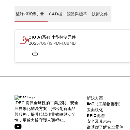
CAD檔
型錄和宣傳手冊
型錄和宣傳手冊
CAD檔
認證與標準
技術文件
影片專區
選型系統
軟體下載
邏輯模擬器
φ10 A1系列 小型控制元件
產品資安通知
2025/05/19
.PDF
1.88MB
最新消息
新聞中心
活動
促銷活動
部落格
支援
聯絡我們
服務據點
產品變更/停產通知
解決方案
IDEC 提供全球性的工業控制、安全
IIoT（工業物聯網）
RoHS指令對應
與自動化解決方案，推出創新產品
去面板化
認證與標準
與服務，提升現場作業效率與安全
RFID認證
性，更致力於守護人類福祉。
安全及其未來
從基礎了解安全元件