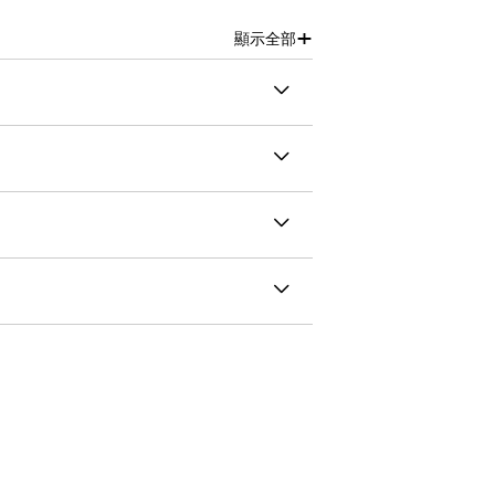
+
顯示全部