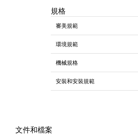
瀏覽全部
規格
機器人
使人機協作更安全、更高效
審美規範
發揮協作機器人潛力的安全措施
瀏覽全部
半導體
提高半導體製造裝置設計自由度的方法
環境規範
瞬間完成開關的更換，避免停機時間拉長
充分對應安全標準
瀏覽全部
機械規格
瀏覽全部
解決方案
IIoT（工業物聯網）
安裝和安裝規範
去面板化
RFID 認證
安全及其未來
安全及其未來 | 解決⽅案
瀏覽全部
從基礎了解安全元件
瀏覽全部
文件和檔案
資源與文件