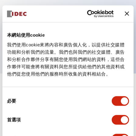
主要特點
作業性提升的背部端子方式
本網站使用cookie
全系列統一為22mm軀幹長度的平坦端子面
我們使用cookie來將內容和廣告個人化，以提供社交媒體
UL・CSA 認證品
功能和分析我們的流量。我們也與我們的社交媒體、廣告
和分析合作夥伴分享有關您使用我們網站的資料，這些合
作夥伴可能會將有關資料與您所提供給他們的其他資料或
他們從您使用他們的服務時所收集的資料相結合。
+
規格
顯示全部
同
必要
審美規範
意
選
擇
環境規範
首選項
機械規格