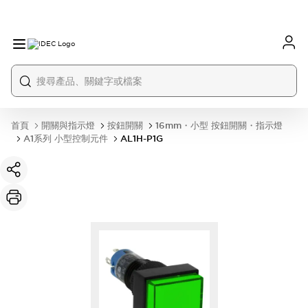
首頁
開關與指示燈
按鈕開關
16mm・小型 按鈕開關・指示燈
A1系列 小型控制元件
AL1H-P1G