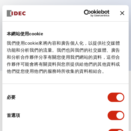
主要特點
作業性提升的背部端子方式
本網站使用cookie
全系列統一為22mm軀幹長度的平坦端子面
我們使用cookie來將內容和廣告個人化，以提供社交媒體
UL・CSA 認證品
功能和分析我們的流量。我們也與我們的社交媒體、廣告
和分析合作夥伴分享有關您使用我們網站的資料，這些合
作夥伴可能會將有關資料與您所提供給他們的其他資料或
他們從您使用他們的服務時所收集的資料相結合。
+
規格
顯示全部
同
必要
審美規範
意
選
擇
環境規範
首選項
機械規格