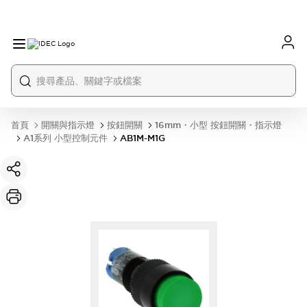
首頁
開關與指示燈
按鈕開關
16mm・小型 按鈕開關・指示燈
A1系列 小型控制元件
AB1M-M1G