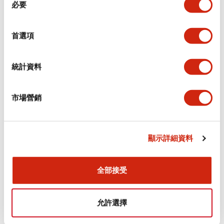
CAD檔
認證與標準
必要
意
選
擇
首選項
SLD30N-1TH-1-2-Bx (3D IGS)
2025/05/19
.IGS
4.34MB
統計資料
登入後下載
市場營銷
SLD30N-1TH-1-2-Bx (3D x_t)
2025/05/19
.X_T
1.35MB
顯示詳細資料
登入後下載
全部接受
SLD30N-1TH-1-2-Bx (3D STEP)
允許選擇
2025/05/19
.STEP
1.87MB