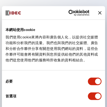
主要特點
可自由選擇7種照光面的40mm角尺寸集合顯示燈。
本網站使用cookie
即使高處安裝也易於觀看，配備可變窗。（不含C、L、
我們使用cookie來將內容和廣告個人化，以提供社交媒體
G型）
功能和分析我們的流量。我們也與我們的社交媒體、廣告
採用超高亮度面發光超級LED。
和分析合作夥伴分享有關您使用我們網站的資料，這些合
採用SS端子結構，不僅減少配線作業工時，還實現端子
作夥伴可能會將有關資料與您所提供給他們的其他資料或
他們從您使用他們的服務時所收集的資料相結合。
蓋與本體一體結構及防止螺絲脫落結構。
採用帶蓋連接金具，無需防觸電蓋。（與SS端子組合使
用時）
同
必要
意
易於標記作業，能即時應對突發的顯示規格變更，支援標
選
記薄膜。（僅限F型）
擇
首選項
即使在明亮環境下也易於確認點燈，配備聚光照光。（F
型LED專用）