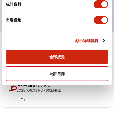
統計資料
UL、c-UL及TUV認證品。符合EN標準。 ※關於認證品
的指定方法，請另行洽詢。
市場營銷
顯示詳細資料
文件和檔案
全部接受
型錄和宣傳手冊
認證與標準
技術文件
其他
允許選擇
SLC40組合式指示燈
2025/06/13
.PDF
692.14KB