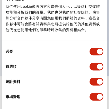
我們使用cookie來將內容和廣告個人化，以提供社交媒體
主要特點
功能和分析我們的流量。我們也與我們的社交媒體、廣告
和分析合作夥伴分享有關您使用我們網站的資料，這些合
將多個指示燈組合成單一矩陣
作夥伴可能會將有關資料與您所提供給他們的其他資料或
LED 或白熾燈照明
他們從您使用他們的服務時所收集的資料相結合。
最多可達 105 個視窗（7 列 x 15 欄）
多種視窗尺寸幾乎可任意組合
同
向下傾斜的視窗增強從下方的可視性
必要
意
多層鏡片結構提供多種雕刻選項
選
擇
首選項
統計資料
文件和檔案
市場營銷
技術文件