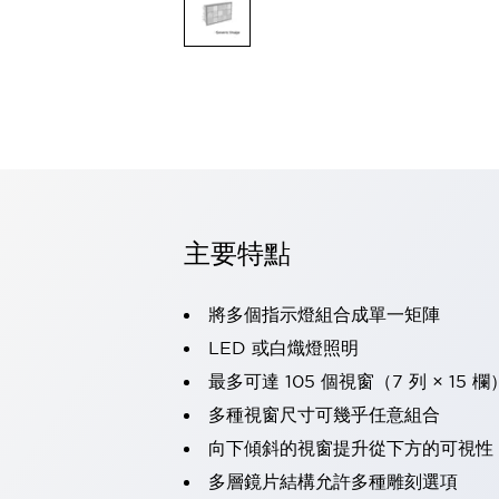
可程式控制器
可程式人機介面
工業乙太網路設備
瀏覽全部
自動識別
自動識別
感測器
瀏覽全部
行業
汽車
主要特點
工業機器人的潛在風險，從第三者角度徹底驗證
減少安全柵內的人身事故
兼顧良好的視認性及減少維修工時
將多個指示燈組合成單一矩陣
最適合小型裝置的安全對策
瀏覽全部
LED 或白熾燈照明
工具機
最多可達 105 個視窗（7 列 × 15 欄
降低機床成本的技巧簡單的讓人意外
尋找讓機床更小型化的可能性
多種視窗尺寸可幾乎任意組合
從外觀設計的觀點提升機床的附加價值
向下傾斜的視窗提升從下方的可視性
預防導致機器故障的「瞬停」
多層鏡片結構允許多種雕刻選項
3位置促動開關確保綜合加工中心機的安全性