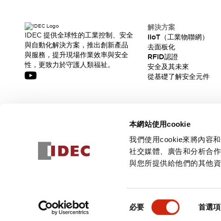
CAD檔
型錄和宣傳手冊
影片專區
解決方案
IDEC 提供全球性的工業控制、安全
選型系統
IIoT（工業物聯網）
與自動化解決方案，推出創新產品
去面板化
軟體下載
與服務，提升現場作業效率與安全
RFID認證
邏輯模擬器
性，更致力於守護人類福祉。
安全及其未來
產品資安通知
從基礎了解安全元件
最新消息
新聞中心
活動
訂閱我們的電子報，獲取我們的最新訊息!
促銷活動
本網站使用cookie
部落格
訂閱
我們使用cookie來將
支援
社交媒體、廣告和分析合
聯絡我們
服務據點
與您所提供給他們的其他
產品變更/停產通知
RoHS指令對應
© 2026 IDEC Corporation
隱私權政策
使用條款
認證與標準
同
必要
首選項
意