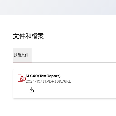
瀏覽全部
機器人
使人機協作更安全、更高效
發揮協作機器人潛力的安全措施
瀏覽全部
半導體
文件和檔案
提高半導體製造裝置設計自由度的方法
瞬間完成開關的更換，避免停機時間拉長
充分對應安全標準
瀏覽全部
瀏覽全部
技術文件
解決方案
IIoT（工業物聯網）
去面板化
RFID 認證
SLC40(TestReport)
安全及其未來
2024/10/31
.PDF
369.76KB
安全及其未來 | 解決⽅案
瀏覽全部
從基礎了解安全元件
瀏覽全部
資源與文件