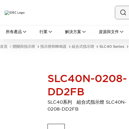
所有產品
所有產品
行業
解決方案
資源與文件
開關與指示燈
按鈕開關
首頁
開關與指示燈
指示燈和蜂鳴器
組合式指示燈
SLC40 Series
指示燈和蜂鳴器
瀏覽全部
安全與防爆
安全設備
防爆設備
SLC40N-0208-
瀏覽全部
盤櫃
DD2FB
繼電器·計時器
電源供應器
SLC40系列 組合式指示燈 SLC40N-
回路保護器
0208-DD2FB
LED照明裝置
端子台
瀏覽全部
自動化