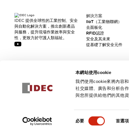
CAD檔
型錄和宣傳手冊
影片專區
解決方案
IDEC 提供全球性的工業控制、安全
選型系統
IIoT（工業物聯網）
與自動化解決方案，推出創新產品
去面板化
軟體下載
與服務，提升現場作業效率與安全
RFID認證
邏輯模擬器
性，更致力於守護人類福祉。
安全及其未來
產品資安通知
從基礎了解安全元件
最新消息
新聞中心
活動
訂閱我們的電子報，獲取我們的最新訊息!
促銷活動
本網站使用cookie
部落格
訂閱
我們使用cookie來將
支援
社交媒體、廣告和分析合
聯絡我們
服務據點
與您所提供給他們的其他
產品變更/停產通知
RoHS指令對應
© 2026 IDEC Corporation
隱私權政策
使用條款
認證與標準
同
必要
首選項
意