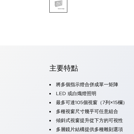
可程式控制器
可程式人機介面
工業乙太網路設備
瀏覽全部
自動識別
自動識別
感測器
瀏覽全部
行業
汽車
主要特點
工業機器人的潛在風險，從第三者角度徹底驗證
減少安全柵內的人身事故
兼顧良好的視認性及減少維修工時
將多個指示燈合併成單一矩陣
最適合小型裝置的安全對策
瀏覽全部
LED 或白熾燈照明
工具機
最多可達105個視窗（7列×15欄）
降低機床成本的技巧簡單的讓人意外
尋找讓機床更小型化的可能性
多種視窗尺寸幾乎可任意組合
從外觀設計的觀點提升機床的附加價值
傾斜式視窗提升從下方的可視性
預防導致機器故障的「瞬停」
多層鏡片結構提供多種雕刻選項
3位置促動開關確保綜合加工中心機的安全性