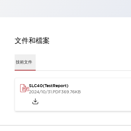
瀏覽全部
機器人
使人機協作更安全、更高效
發揮協作機器人潛力的安全措施
瀏覽全部
半導體
文件和檔案
提高半導體製造裝置設計自由度的方法
瞬間完成開關的更換，避免停機時間拉長
充分對應安全標準
瀏覽全部
瀏覽全部
技術文件
解決方案
IIoT（工業物聯網）
去面板化
RFID 認證
SLC40(TestReport)
安全及其未來
2024/10/31
.PDF
369.76KB
安全及其未來 | 解決⽅案
瀏覽全部
從基礎了解安全元件
瀏覽全部
資源與文件