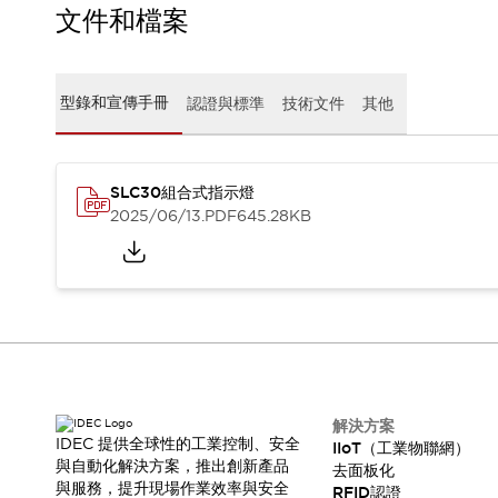
文件和檔案
瀏覽全部
機器人
使人機協作更安全、更高效
發揮協作機器人潛力的安全措施
瀏覽全部
型錄和宣傳手冊
認證與標準
技術文件
其他
半導體
提高半導體製造裝置設計自由度的方法
瞬間完成開關的更換，避免停機時間拉長
SLC30組合式指示燈
充分對應安全標準
瀏覽全部
2025/06/13
.PDF
645.28KB
瀏覽全部
解決方案
IIoT（工業物聯網）
去面板化
RFID 認證
安全及其未來
安全及其未來 | 解決⽅案
瀏覽全部
從基礎了解安全元件
解決方案
IDEC 提供全球性的工業控制、安全
瀏覽全部
IIoT（工業物聯網）
與自動化解決方案，推出創新產品
去面板化
資源與文件
與服務，提升現場作業效率與安全
RFID認證