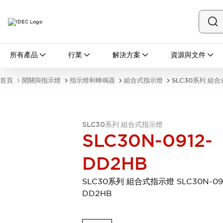
所有產品
所有產品
行業
解決方案
資源與文件
開關與指示燈
按鈕開關
首頁
開關與指示燈
指示燈和蜂鳴器
組合式指示燈
SLC30系列 組
指示燈和蜂鳴器
瀏覽全部
安全與防爆
安全設備
防爆設備
SLC30系列 組合式指示燈
瀏覽全部
SLC30N-0912-
盤櫃
DD2HB
繼電器·計時器
電源供應器
回路保護器
SLC30系列 組合式指示燈 SLC30N-09
LED照明裝置
DD2HB
端子台
瀏覽全部
自動化