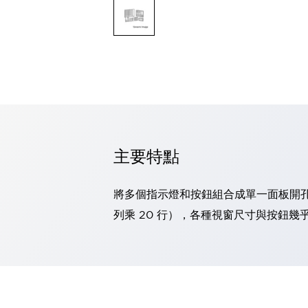
可程式控制器
可程式人機介面
工業乙太網路設備
瀏覽全部
自動識別
自動識別
感測器
瀏覽全部
行業
汽車
主要特點
工業機器人的潛在風險，從第三者角度徹底驗證
減少安全柵內的人身事故
兼顧良好的視認性及減少維修工時
將多個指示燈和按鈕組合成單一面板開孔，LED
最適合小型裝置的安全對策
瀏覽全部
列乘 20 行），各種視窗尺寸與按鈕
工具機
降低機床成本的技巧簡單的讓人意外
尋找讓機床更小型化的可能性
從外觀設計的觀點提升機床的附加價值
預防導致機器故障的「瞬停」
3位置促動開關確保綜合加工中心機的安全性