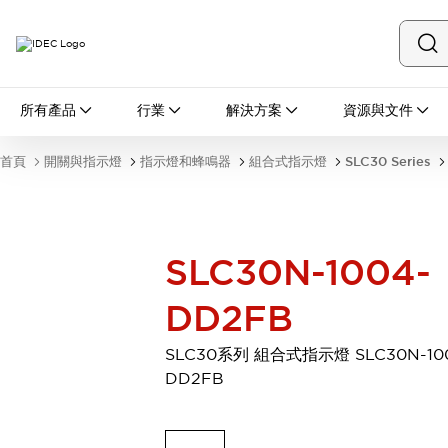
所有產品
所有產品
行業
解決方案
資源與文件
開關與指示燈
按鈕開關
首頁
開關與指示燈
指示燈和蜂鳴器
組合式指示燈
SLC30 Series
指示燈和蜂鳴器
瀏覽全部
安全與防爆
安全設備
防爆設備
SLC30N-1004-
瀏覽全部
盤櫃
DD2FB
繼電器·計時器
電源供應器
SLC30系列 組合式指示燈 SLC30N-10
回路保護器
DD2FB
LED照明裝置
端子台
瀏覽全部
自動化