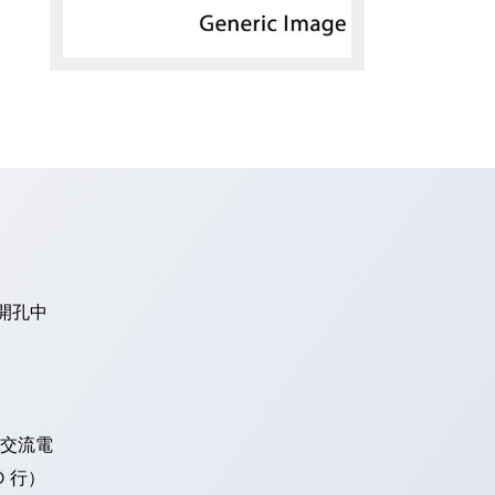
開孔中
V 交流電
0 行）