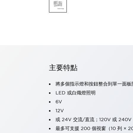
可程式控制器
可程式人機介面
工業乙太網路設備
瀏覽全部
自動識別
自動識別
感測器
瀏覽全部
行業
汽車
主要特點
工業機器人的潛在風險，從第三者角度徹底驗證
減少安全柵內的人身事故
兼顧良好的視認性及減少維修工時
將多個指示燈和按鈕整合到單一面板
最適合小型裝置的安全對策
瀏覽全部
LED 或白熾燈照明
工具機
6V
降低機床成本的技巧簡單的讓人意外
尋找讓機床更小型化的可能性
12V
從外觀設計的觀點提升機床的附加價值
或 24V 交流/直流；120V 或 240
預防導致機器故障的「瞬停」
最多可支援 200 個視窗（10 列 × 2
3位置促動開關確保綜合加工中心機的安全性