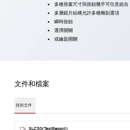
多種視窗尺寸與按鈕幾乎可任意組合
瀏覽全部
機器人
多層鏡片結構允許多種雕刻選項
使人機協作更安全、更高效
瞬時按鈕
發揮協作機器人潛力的安全措施
瀏覽全部
選擇開關
半導體
或鑰匙開關
提高半導體製造裝置設計自由度的方法
瞬間完成開關的更換，避免停機時間拉長
充分對應安全標準
瀏覽全部
瀏覽全部
解決方案
IIoT（工業物聯網）
去面板化
文件和檔案
RFID 認證
安全及其未來
安全及其未來 | 解決⽅案
瀏覽全部
技術文件
從基礎了解安全元件
瀏覽全部
資源與文件
SLC30(TestReport)