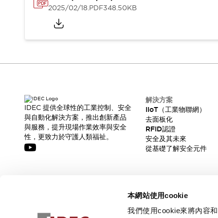
CAD檔
2025/02/18
.PDF
348.50KB
型錄和宣傳手冊
影片專區
選型系統
軟體下載
邏輯模擬器
產品資安通知
最新消息
新聞中心
解決方案
活動
IDEC 提供全球性的工業控制、安全
IIoT（工業物聯網）
與自動化解決方案，推出創新產品
促銷活動
去面板化
與服務，提升現場作業效率與安全
RFID認證
部落格
性，更致力於守護人類福祉。
安全及其未來
支援
從基礎了解安全元件
聯絡我們
服務據點
產品變更/停產通知
RoHS指令對應
訂閱我們的電子報，獲取我們的最新訊息!
認證與標準
本網站使用cookie
訂閱
我們使用cookie來將