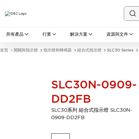
所有產品
所有產品
行業
解決方案
資源與文件
開關與指示燈
按鈕開關
首頁
開關與指示燈
指示燈和蜂鳴器
組合式指示燈
SLC30 Series
指示燈和蜂鳴器
瀏覽全部
安全與防爆
安全設備
防爆設備
SLC30N-0909-
瀏覽全部
盤櫃
DD2FB
繼電器·計時器
電源供應器
SLC30系列 組合式指示燈 SLC30N-
回路保護器
0909-DD2FB
LED照明裝置
端子台
瀏覽全部
自動化