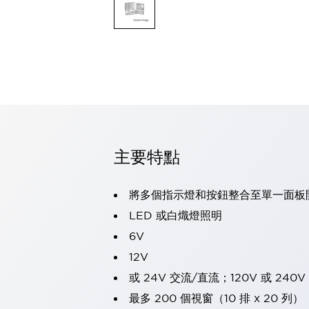
可程式控制器
可程式人機介面
工業乙太網路設備
瀏覽全部
自動識別
自動識別
感測器
瀏覽全部
行業
汽車
主要特點
工業機器人的潛在風險，從第三者角度徹底驗證
減少安全柵內的人身事故
兼顧良好的視認性及減少維修工時
將多個指示燈和按鈕整合至單一面板
最適合小型裝置的安全對策
瀏覽全部
LED 或白熾燈照明
工具機
6V
降低機床成本的技巧簡單的讓人意外
尋找讓機床更小型化的可能性
12V
從外觀設計的觀點提升機床的附加價值
或 24V 交流/直流；120V 或 240V
預防導致機器故障的「瞬停」
最多 200 個視窗（10 排 x 20 列）
3位置促動開關確保綜合加工中心機的安全性