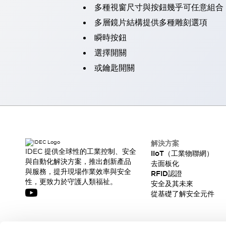
多種視窗尺寸與按鈕幾乎可任意組合
瀏覽全部
機器人
多層鏡片結構提供多種雕刻選項
使人機協作更安全、更高效
瞬時按鈕
發揮協作機器人潛力的安全措施
瀏覽全部
選擇開關
半導體
或鑰匙開關
提高半導體製造裝置設計自由度的方法
瞬間完成開關的更換，避免停機時間拉長
充分對應安全標準
瀏覽全部
瀏覽全部
解決方案
IIoT（工業物聯網）
去面板化
RFID 認證
解決方案
IDEC 提供全球性的工業控制、安全
IIoT（工業物聯網）
安全及其未來
與自動化解決方案，推出創新產品
去面板化
安全及其未來 | 解決⽅案
與服務，提升現場作業效率與安全
RFID認證
瀏覽全部
性，更致力於守護人類福祉。
安全及其未來
從基礎了解安全元件
從基礎了解安全元件
瀏覽全部
資源與文件