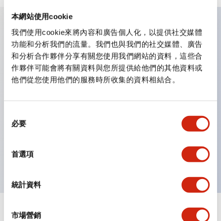
本網站使用cookie
我們使用cookie來將內容和廣告個人化，以提供社交媒體
主要特點
功能和分析我們的流量。我們也與我們的社交媒體、廣告
和分析合作夥伴分享有關您使用我們網站的資料，這些合
照明顏色有5種。紅（R）、綠（G）、黃（Y）、琥珀
作夥伴可能會將有關資料與您所提供給他們的其他資料或
他們從您使用他們的服務時所收集的資料相結合。
（A）、乳白（W）。
豐富的尺寸，豐富的設計。
也有內建電流限制用電阻的類型。
同
必要
意
防護結構有IP65（IEC 60529）等級。［φ9、φ10］
選
面板厚度（共通）0.6 ～ 4mm（內建電阻型為0.6 ～
擇
首選項
6mm）
統計資料
市場營銷