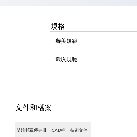
瀏覽全部
機器人
使人機協作更安全、更高效
規格
發揮協作機器人潛力的安全措施
瀏覽全部
半導體
審美規範
提高半導體製造裝置設計自由度的方法
瞬間完成開關的更換，避免停機時間拉長
充分對應安全標準
瀏覽全部
環境規範
瀏覽全部
解決方案
IIoT（工業物聯網）
去面板化
RFID 認證
安全及其未來
安全及其未來 | 解決⽅案
文件和檔案
瀏覽全部
從基礎了解安全元件
瀏覽全部
型錄和宣傳手冊
CAD檔
技術文件
資源與文件