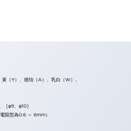
、黃（Y）、琥珀（A）、乳白（W）。
。［φ9、φ10］
電阻型為0.6 ～ 6mm）