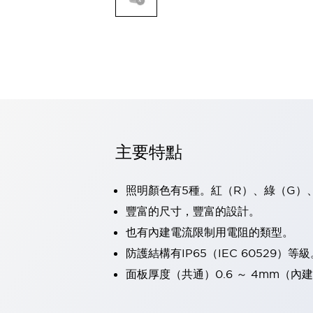
可程式控制器
可程式人機介面
工業乙太網路設備
瀏覽全部
自動識別
自動識別
感測器
瀏覽全部
行業
汽車
主要特點
工業機器人的潛在風險，從第三者角度徹底驗證
減少安全柵內的人身事故
照明顏色有5種。紅（R）、綠（G）
兼顧良好的視認性及減少維修工時
最適合小型裝置的安全對策
瀏覽全部
豐富的尺寸，豐富的設計。
工具機
也有內建電流限制用電阻的類型。
降低機床成本的技巧簡單的讓人意外
防護結構有IP65（IEC 60529）等級
尋找讓機床更小型化的可能性
面板厚度（共通）0.6 ～ 4mm（內建
從外觀設計的觀點提升機床的附加價值
預防導致機器故障的「瞬停」
3位置促動開關確保綜合加工中心機的安全性