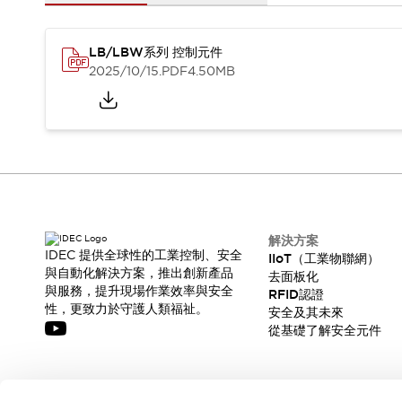
CAD檔
型錄和宣傳手冊
影片專區
LB/LBW系列 控制元件
選型系統
2025/10/15
.PDF
4.50MB
軟體下載
邏輯模擬器
產品資安通知
最新消息
新聞中心
活動
促銷活動
部落格
解決方案
IDEC 提供全球性的工業控制、安全
IIoT（工業物聯網）
支援
與自動化解決方案，推出創新產品
去面板化
聯絡我們
服務據點
與服務，提升現場作業效率與安全
RFID認證
產品變更/停產通知
性，更致力於守護人類福祉。
安全及其未來
RoHS指令對應
從基礎了解安全元件
認證與標準
訂閱我們的電子報，獲取我們的最新訊息!