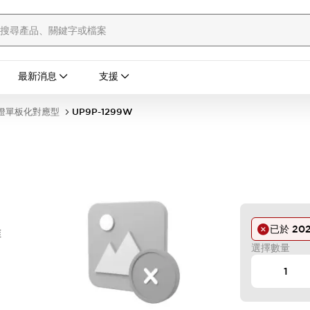
最新消息
支援
示燈單板化對應型
UP9P-1299W
已於
20
錐
選擇數量