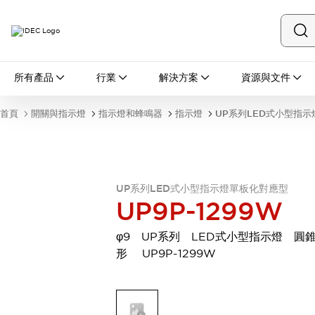
所有產品
所有產品
行業
解決方案
資源與文件
開關與指示燈
按鈕開關
首頁
開關與指示燈
指示燈和蜂鳴器
指示燈
UP系列LED式小型指
指示燈和蜂鳴器
瀏覽全部
安全與防爆
安全設備
防爆設備
瀏覽全部
UP系列LED式小型指示燈單板化對應型
UP9P-1299W
盤櫃
繼電器·計時器
φ9 UP系列 LED式小型指示燈 圓
電源供應器
形 UP9P-1299W
回路保護器
LED照明裝置
端子台
瀏覽全部
自動化