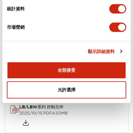
統計資料
審美規範
環境規範
市場營銷
顯示詳細資料
文件和檔案
全部接受
型錄和宣傳手冊
CAD檔
技術文件
允許選擇
LB/LBW系列 控制元件
2025/10/15
.PDF
4.50MB