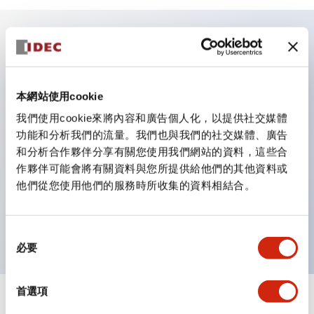
主要特點
照明顏色有5種。紅（R）、綠（G）、黃（Y）、琥珀
本網站使用cookie
（A）、乳白（W）。
我們使用cookie來將內容和廣告個人化，以提供社交媒體
功能和分析我們的流量。我們也與我們的社交媒體、廣告
豐富的尺寸，豐富的設計。
和分析合作夥伴分享有關您使用我們網站的資料，這些合
也有內建電流限制用電阻的類型。
作夥伴可能會將有關資料與您所提供給他們的其他資料或
防護結構有IP65（IEC 60529）等級。［φ9、φ10］
他們從您使用他們的服務時所收集的資料相結合。
面板厚度（共通）0.6 ～ 4mm（內建電阻型為0.6 ～
6mm）
同
必要
意
選
擇
首選項
+
規格
顯示全部