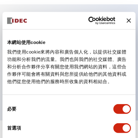
主要特點
照明顏色有5種。紅（R）、綠（G）、黃（Y）、琥珀
本網站使用cookie
（A）、乳白（W）。
我們使用cookie來將內容和廣告個人化，以提供社交媒體
功能和分析我們的流量。我們也與我們的社交媒體、廣告
豐富的尺寸，豐富的設計。
和分析合作夥伴分享有關您使用我們網站的資料，這些合
也有內建電流限制用電阻的類型。
作夥伴可能會將有關資料與您所提供給他們的其他資料或
防護結構有IP65（IEC 60529）等級。［φ9、φ10］
他們從您使用他們的服務時所收集的資料相結合。
面板厚度（共通）0.6 ～ 4mm（內建電阻型為0.6 ～
6mm）
同
必要
意
選
擇
首選項
+
規格
顯示全部