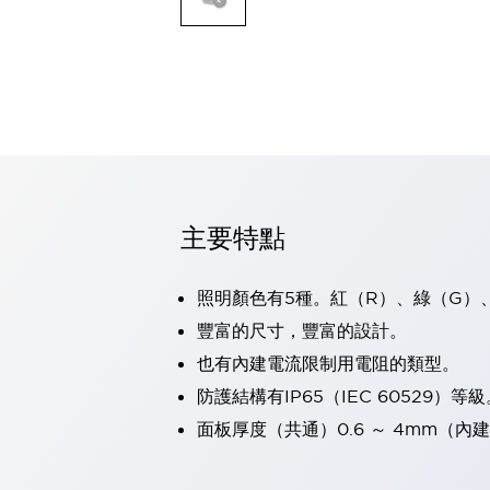
可程式控制器
可程式人機介面
工業乙太網路設備
瀏覽全部
自動識別
自動識別
感測器
瀏覽全部
行業
汽車
主要特點
工業機器人的潛在風險，從第三者角度徹底驗證
減少安全柵內的人身事故
照明顏色有5種。紅（R）、綠（G）
兼顧良好的視認性及減少維修工時
最適合小型裝置的安全對策
瀏覽全部
豐富的尺寸，豐富的設計。
工具機
也有內建電流限制用電阻的類型。
降低機床成本的技巧簡單的讓人意外
防護結構有IP65（IEC 60529）等級
尋找讓機床更小型化的可能性
面板厚度（共通）0.6 ～ 4mm（內建
從外觀設計的觀點提升機床的附加價值
預防導致機器故障的「瞬停」
3位置促動開關確保綜合加工中心機的安全性