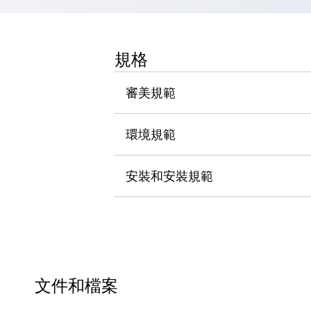
瀏覽全部
機器人
使人機協作更安全、更高效
規格
發揮協作機器人潛力的安全措施
瀏覽全部
半導體
審美規範
提高半導體製造裝置設計自由度的方法
瞬間完成開關的更換，避免停機時間拉長
充分對應安全標準
瀏覽全部
環境規範
瀏覽全部
解決方案
安裝和安裝規範
IIoT（工業物聯網）
去面板化
RFID 認證
安全及其未來
安全及其未來 | 解決⽅案
瀏覽全部
從基礎了解安全元件
瀏覽全部
文件和檔案
資源與文件