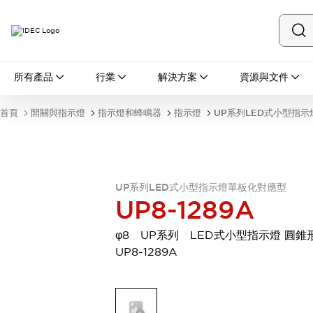
所有產品
所有產品
行業
解決方案
資源與文件
開關與指示燈
按鈕開關
首頁
開關與指示燈
指示燈和蜂鳴器
指示燈
UP系列LED式小型指
指示燈和蜂鳴器
瀏覽全部
安全與防爆
安全設備
防爆設備
瀏覽全部
UP系列LED式小型指示燈單板化對應型
UP8-1289A
盤櫃
繼電器·計時器
φ8 UP系列 LED式小型指示燈 圓錐
電源供應器
UP8-1289A
回路保護器
LED照明裝置
端子台
瀏覽全部
自動化