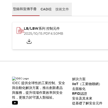
CAD檔
型錄和宣傳手冊
型錄和宣傳手冊
CAD檔
技術文件
影片專區
選型系統
軟體下載
LB/LBW系列 控制元件
邏輯模擬器
2025/10/15
.PDF
4.50MB
產品資安通知
最新消息
新聞中心
活動
促銷活動
部落格
支援
聯絡我們
服務據點
解決方案
產品變更/停產通知
IDEC 提供全球性的工業控制、安全
IIoT（工業物聯網）
RoHS指令對應
與自動化解決方案，推出創新產品
去面板化
與服務，提升現場作業效率與安全
認證與標準
RFID認證
性，更致力於守護人類福祉。
安全及其未來
從基礎了解安全元件