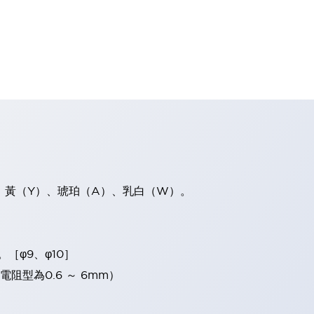
、黃（Y）、琥珀（A）、乳白（W）。
。［φ9、φ10］
電阻型為0.6 ～ 6mm）