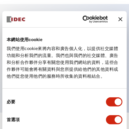
主要特點
照明顏色有5種。紅（R）、綠（G）、黃（Y）、琥珀
本網站使用cookie
（A）、乳白（W）。
我們使用cookie來將內容和廣告個人化，以提供社交媒體
功能和分析我們的流量。我們也與我們的社交媒體、廣告
豐富的尺寸，豐富的設計。
和分析合作夥伴分享有關您使用我們網站的資料，這些合
也有內建電流限制用電阻的類型。
作夥伴可能會將有關資料與您所提供給他們的其他資料或
防護結構有IP65（IEC 60529）等級。［φ9、φ10］
他們從您使用他們的服務時所收集的資料相結合。
面板厚度（共通）0.6 ～ 4mm（內建電阻型為0.6 ～
6mm）
同
必要
意
選
擇
首選項
+
規格
顯示全部