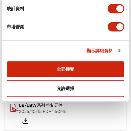
統計資料
審美規範
環境規範
市場營銷
顯示詳細資料
文件和檔案
全部接受
型錄和宣傳手冊
CAD檔
技術文件
允許選擇
LB/LBW系列 控制元件
2025/10/15
.PDF
4.50MB