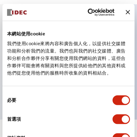
主要特點
本網站使用cookie
照明顏色有5種。紅（R）、綠（G）、黃（Y）、琥珀
我們使用cookie來將內容和廣告個人化，以提供社交媒體
（A）、乳白（W）。
功能和分析我們的流量。我們也與我們的社交媒體、廣告
和分析合作夥伴分享有關您使用我們網站的資料，這些合
豐富的尺寸，豐富的設計。
作夥伴可能會將有關資料與您所提供給他們的其他資料或
也有內建電流限制用電阻的類型。
他們從您使用他們的服務時所收集的資料相結合。
防護結構有IP65（IEC 60529）等級。［φ9、φ10］
面板厚度（共通）0.6 ～ 4mm（內建電阻型為0.6 ～
同
6mm）
必要
意
選
擇
首選項
+
規格
顯示全部