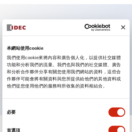
主要特點
照明顏色有5種。紅（R）、綠（G）、黃（Y）、琥珀
本網站使用cookie
（A）、乳白（W）。
豐富的尺寸，豐富的設計。
我們使用cookie來將內容和廣告個人化，以提供社交媒體
功能和分析我們的流量。我們也與我們的社交媒體、廣告
也有內建電流限制用電阻的類型。
和分析合作夥伴分享有關您使用我們網站的資料，這些合
防護結構有IP65（IEC 60529）等級。［φ9、φ10］
作夥伴可能會將有關資料與您所提供給他們的其他資料或
面板厚度（共通）0.6 ～ 4mm（內建電阻型為0.6 ～
他們從您使用他們的服務時所收集的資料相結合。
6mm）
同
必要
意
選
擇
+
規格
顯示全部
首選項