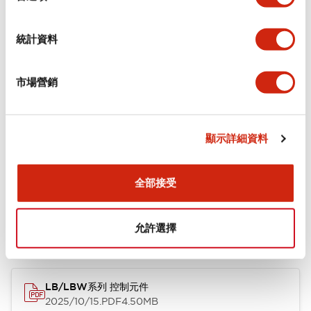
審美規範
統計資料
環境規範
市場營銷
安裝和安裝規範
顯示詳細資料
文件和檔案
全部接受
允許選擇
型錄和宣傳手冊
CAD檔
技術文件
LB/LBW系列 控制元件
2025/10/15
.PDF
4.50MB