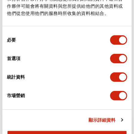
作夥伴可能會將有關資料與您所提供給他們的其他資料或
他們從您使用他們的服務時所收集的資料相結合。
同
安全控制器與安全繼電器模組一樣，負責控制系統中與安全相關部
必要
意
分的邏輯運算，並作為一種安全設備。
選
擇
隨著機械功能的不斷提升以及各種安全設備的出現，控制系統中的
首選項
安全相關部分也變得更加複雜。安全控制器透過 CPU 功能，能夠輕
鬆設定確保機械安全所需的邏輯運算以及各種安全設備的組合，因
此可說是一種兼具高安全性能與便利性的設備【圖 3】。
統計資料
安全繼電器模組／安全控制器 產品介紹
市場營銷
顯示詳細資料
HR5S型 安全繼電器模組