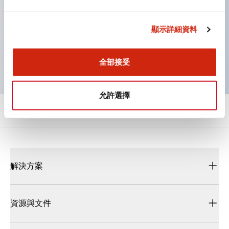
快速且統一的 14ms 響應時間
單一型號具備 PNP/NPN 輸出
顯示詳細資料
IP67 防護等級
MTTFd（年）：100
全部接受
允許選擇
解決方案
資源與文件