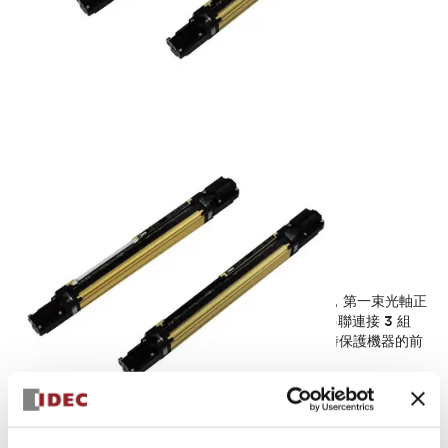
SE4D型 安全光幕
傳統光幕在兩端有無光束軸的死角。使用 SE4D 時，第一束光軸正
好沿著邊緣放置，可在整個區域進行檢測。最多可串聯連接 3 組
（發射器/接收器），以覆蓋 L 或 U 形配置，或同時保護機器的前
後方。
SE4D 光幕配備靜音控制功能，僅當有人穿過光幕時才會停止生產
線，物體通過時不會停止生產線。靜音感測器和靜音燈可直接連接
至光幕，無需專用靜音控制器，從而降低成本。
固定遮蔽功能可防止當特定光束被遮擋時控制輸出（OSSD1/2）關