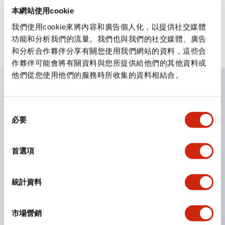
閉。此功能用於特定光束始終被遮擋的應用場合。當物體移出感測
本網站使用cookie
區域時，控制輸出（OSSD1/2）會關閉。浮動遮蔽功能可防止當被
遮擋的光束數量少於預設數量時控制輸出（OSSD1/2）關閉。可設
我們使用cookie來將內容和廣告個人化，以提供社交媒體
定的數量為 1 至 3 條光束。此功能使得即使障礙物位置在感測區域
功能和分析我們的流量。我們也與我們的社交媒體、廣告
內變動，也能進行感測。
和分析合作夥伴分享有關您使用我們網站的資料，這些合
作夥伴可能會將有關資料與您所提供給他們的其他資料或
他們從您使用他們的服務時所收集的資料相結合。
主要特點
同
必要
意
類別 4，PLe，SIL3
選
纖薄且堅固的設計
擇
首選項
無死角
串聯最多 3 個光幕，無死角
統計資料
內建靜音功能
內建固定和浮動遮蔽功能
市場營銷
內建 EDM 功能