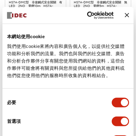
HS7A-DMC型 非接觸式安全開關 有
HS7A-DMC型 非接觸式安全開關 無
LED 2NO 電纜10m HS7A-
LED 2NO 電纜5m HS7A-
DMC79110
DMC7905
本網站使用cookie
我們使用cookie來將內容和廣告個人化，以提供社交媒體
功能和分析我們的流量。我們也與我們的社交媒體、廣告
和分析合作夥伴分享有關您使用我們網站的資料，這些合
作夥伴可能會將有關資料與您所提供給他們的其他資料或
HS7A-DMC型非接觸式安全開關
HS7A-DMC型非接觸式安全開關
他們從您使用他們的服務時所收集的資料相結合。
HS7A-DMC7902
HS7A-DMC79010
HS7A-DMC型 非接觸式安全開關 無
HS7A-DMC型 非接觸式安全開關 無
同
LED 2NO 電纜2m HS7A-
LED 2NO 電纜10m HS7A-
必要
DMC7902
DMC79010
意
選
擇
首選項