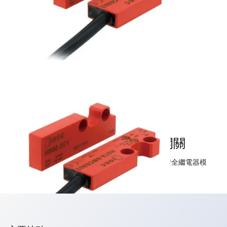
HS7A-DMC型非接觸式安全開關
小巧尺寸，便於安裝作業時的位置調整。搭配專用安全繼電器模
組，可支援至類別4（EN ISO 13849-1）。