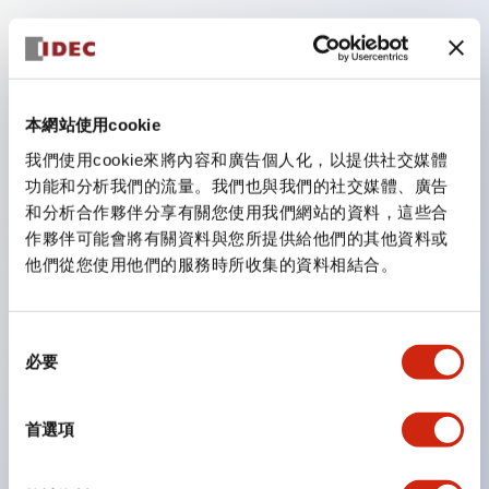
主要特點
BA端子台是一種可在導軌任意位置一觸即裝卸的快速安
本網站使用cookie
裝端子台。
我們使用cookie來將內容和廣告個人化，以提供社交媒體
可安裝於35mm寬DIN導軌上。
功能和分析我們的流量。我們也與我們的社交媒體、廣告
從16A用到400A用，擁有豐富的電流容量。皆為額定絕
和分析合作夥伴分享有關您使用我們網站的資料，這些合
緣電壓600V。
作夥伴可能會將有關資料與您所提供給他們的其他資料或
完全不需要端板類。
他們從您使用他們的服務時所收集的資料相結合。
備有便利的3極型、帶保險絲及帶隔離功能型。
堅固且具難燃性（自熄性）。（UL94-V2）
同
大容量型（BA811S、BA911S）也可直接安裝於面板
必要
意
上。
選
擇
本體為聚醯胺樹脂製（黑色）。
首選項
符合JIS C2811「工業用端子台」標準。