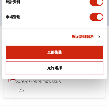
UL・CSA認證品（BA111T、BA211T、BA311T、
統計資料
BA411S、BAF111SU、BAF111SNU）。
市場營銷
顯示詳細資料
文件和檔案
全部接受
型錄和宣傳手冊
CAD檔
技術文件
允許選擇
BA系列 端子台
2026/03/05
.PDF
476.63KB