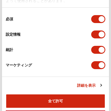
よって使用されることがあります。
（Safety2.0）を紹介し、協調安全に関するIECガイド作成の
必要性を提案しました。その結果、2022年にIECガイドの開
発が承認され、今後各国の投票を経て正式に発行される見込み
同
となっています。
必須
意
国際規格開発に参画することで、グローバルシェア90%以上
の
となる3ポジションイネーブルスイッチの規格開発や、非常停
止用押ボタンスイッチの規格改定等に大きく貢献しています。
選
設定情報
択
統計
マーケティング
■ISOにおける活動
ロボットの安全に関する技術委員会のワーキンググループ
（WG）に参画し、協働ロボットを含めたさまざまな産業用ロ
詳細を表示
ボットや、そのシステムの安全性の国際規格である、
ISO10218シリーズの開発に貢献しています。
また、近年増加している無人搬送車（AGV、AMR、AGF等）
全て許可
の安全に関する技術委員会のWGにも参画し、その安全性の国
際規格であるISO3691-4の開発にも貢献しています。