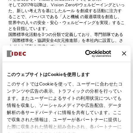
そして2017年以降は、Vision Zeroやウェルビーイングといっ
た、新しい考え方を基にしたルール を創成する活動に注力す
ることで、パーパスである「人と機械 の最適環境を創造し、
世界中の人々の安全・安心・ウェルビーイングを実現」するこ
とを目指しています。
国際標準化活動を3つの分類で定義しており、専門部隊である
「国際標準化・協調安全4次元推進部」を本社内に設置し、さ
まざまな活動を推進しています。
3つの中でも特に、日本のリーダーシップで世界に提唱する、
「創成型」や「先行型」 の国際標準化活動に注力しており、
OJTを通じた人材育成も 継続的に行うことで、事業のさらな
る成長を目指しています。
このウェブサイトはCookieを使用します
このサイトではCookieを使って、ユーザーに合わせたコ
ンテンツや広告の表示、トラフィックの分析を行ってい
ます。またユーザーによるサイトの利用状況についても
情報を収集し、ソーシャルメディアや広告配信、データ
国際標準化活動
解析の各サードパーティに情報を共有しています。ここ
■IECにおける活動
で収集された情報は、ユーザーが各パートナーに提供し
IECに設置されている7つの技術諮問委員会のうち、 安全諮問
た際に収集された情報と組み合わされ、各パートナーに
委員会（IEC ACOS）で、日本代表として協調 安全