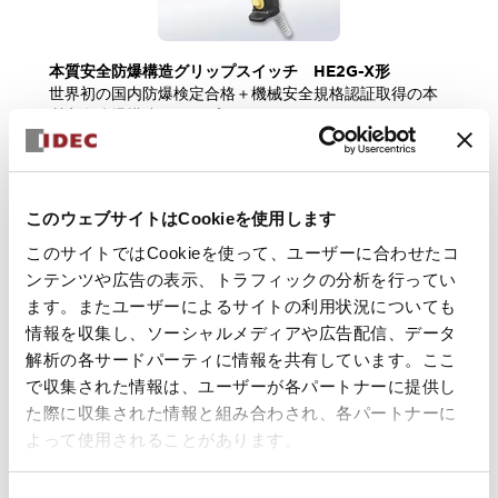
本質安全防爆構造グリップスイッチ HE2G-X形
世界初の国内防爆検定合格＋機械安全規格認証取得の本
質安全防爆構造グリップスイッチです。ＥＢ3Ｎ形セーフ
ティリレーバリアを接続することにより、爆発性雰囲気
での使用が可能です。
このウェブサイトはCookieを使用します
耐圧防爆構造LED照明器具 EF1A形
このサイトではCookieを使って、ユーザーに合わせたコ
水素などの爆発性ガスが存在する危険場所で使用可能な
ンテンツや広告の表示、トラフィックの分析を行ってい
耐圧防爆構造のLED照明器具です。取り付け後の照光方
向の調整が可能な角度調整金具付きや、点灯スイッチ付
ます。またユーザーによるサイトの利用状況についても
きの機種など、使いやすさを追求した機種構成となって
情報を収集し、ソーシャルメディアや広告配信、データ
います。
解析の各サードパーティに情報を共有しています。ここ
で収集された情報は、ユーザーが各パートナーに提供し
た際に収集された情報と組み合わされ、各パートナーに
よって使用されることがあります。