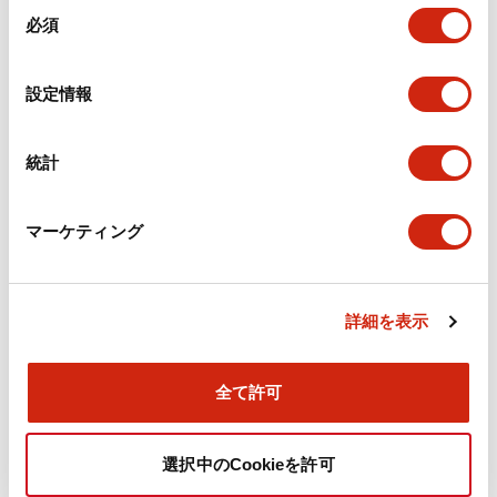
同
必須
強制ガイド式リレー RF2V形
意
安全回路において接点の溶着、破損などによる故障を検
の
出。安全制御回路の危険側故障を検出するために欠かせ
選
ない重要な機器です。
設定情報
択
統計
マーケティング
詳細を表示
全て許可
耐圧・安全増防爆構造 大形コントロールボックス
EC2C形
選択中のCookieを許可
すべての爆発性ガス、蒸気の雰囲気と粉じん雰囲気で使