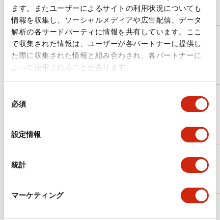
ー
Certification
ます。またユーザーによるサイトの利用状況についても
ク
情報を収集し、ソーシャルメディアや広告配信、データ
解析の各サードパーティに情報を共有しています。ここ
チ
で収集された情報は、ユーザーが各パートナーに提供し
ュ
TÜV
ニ
SACEMA
Rheinland
01 100 2315 611
た際に収集された情報と組み合わされ、各パートナーに
ジ
Cert GmbH
よって使用されることがあります。
ア
同
チ
必須
ュ
TÜV
意
ニ
SAMELEC
Rheinland
01 100 2315 612
の
ジ
Cert GmbH
選
ア
設定情報
択
米
TUV NORD
統計
APEM, Inc.
44 100 20560015
国
CERT GmbH
マーケティング
IDEC ASIA
タ
日本品質保証
(THAILAND)
JQA-QMA14888