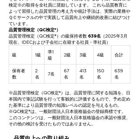
検定※の取得を全社員に奨励しています。 これら品質教育に
よって習得した品質管理の考え方や統計手法は、実際の業務や
ＱＣサークルの中で実践して品質向上や継続的改善に結びつけ
ています。
品質管理検定（QC検定®）
品質管理検定（QC検定®）の級保持者数
639名
（2025年3月
現在、IDECおよび子会社に在籍する社員・準社員）
準1
級
1級
2級
3級
4級
合計
級
保有者
2
67
413
150
639
7名
数
名
名
名
名
名
※品質管理検定（QC検定®）は、品質管理に関する知識を、日
本国内で筆記試験を行って客観的に評価するもので、予め定め
た基準により品質管理の知識レベルの認定を与えるもの。
※QC検定®は、一般財団法人日本規格協会の登録商標です。
このコンテンツは、一般財団法人日本規格協会の承認や推奨、
その他の検討を受けたものではありません。
品質向上への取り組み