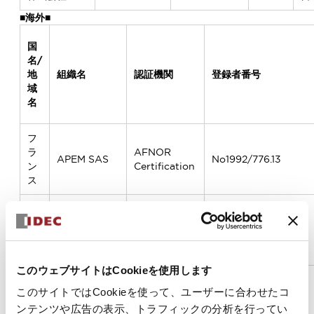
■海外■
国
名/
地
組織名
認証機関
登録者番号
域
名
フ
ラ
AFNOR
APEM SAS
No1992/776.13
ン
Certification
ス
APEM
英
Components
BSI
FM67874
国
Ltd
このウェブサイトはCookieを使用します
デ
このサイトではCookieを使って、ユーザーに合わせたコ
ン
Bureau
マ
MEC ApS
Veritas
DK017289
ンテンツや広告の表示、トラフィックの分析を行ってい