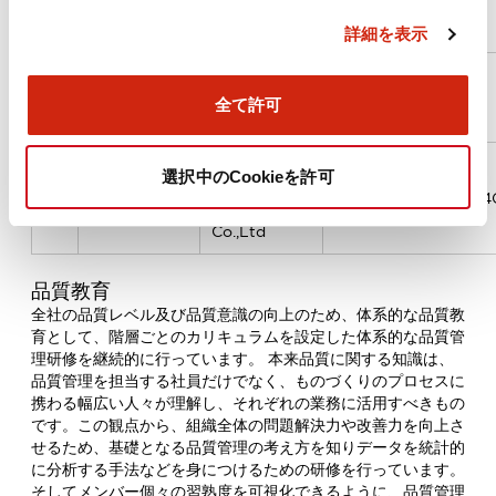
イ
機構
CO., LTD.
詳細を表示
中
蘇州和泉電気
WIT
15/24Q5240R70
全て許可
国
有限公司
Assessment
ARES
選択中のCookieを許可
台
台湾愛徳克股
International
ARES/TW/I1909054
湾
份有限公司
Certification
Co.,Ltd
品質教育
全社の品質レベル及び品質意識の向上のため、体系的な品質教
育として、階層ごとのカリキュラムを設定した体系的な品質管
理研修を継続的に行っています。 本来品質に関する知識は、
品質管理を担当する社員だけでなく、ものづくりのプロセスに
携わる幅広い人々が理解し、それぞれの業務に活用すべきもの
です。この観点から、組織全体の問題解決力や改善力を向上さ
せるため、基礎となる品質管理の考え方を知りデータを統計的
に分析する手法などを身につけるための研修を行っています。
そしてメンバー個々の習熟度を可視化できるように、品質管理