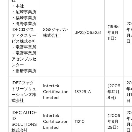
・本社
・尼崎事業所
・福崎事業所
・滝野事業所
20
(1995
IDECロジス
SGSジャパン
年
JP22/063231
年8月
ティクスサー
株式会社
月
11日)
ビス株式会社
日
・竜野事業所
・竜野事業所
アセンブルセ
ンター
・播磨事業所
IDECファク
20
Intertek
(2006
トリーソリュ
年
Certification
13729-A
年12月
ーションズ株
月1
Limited
8日)
式会社
日
IDEC AUTO-
20
Intertek
(2006
ID
年
Certification
11210
年9月
SOLUTIONS
月
Limited
29日)
株式会社
日