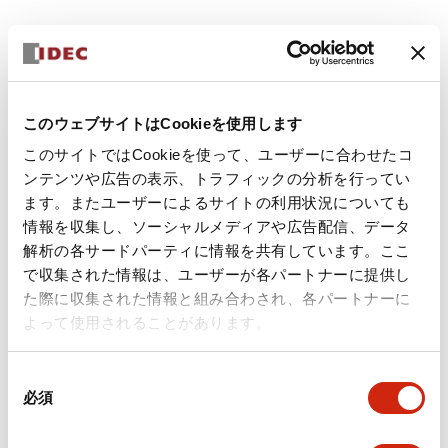
を創る
「人と機械の最適環境の創造」により、働
く人々のウェルビーイングを向上
IDECでは創業当時より「人の命を守る」製品や、仕事
このウェブサイトはCookieを使用します
を効率的・合理的に革新できる様々な制御機器を開発・
提供する企業として、グローバル社会での安全で快適な
このサイトではCookieを使って、ユーザーに合わせたコ
環境づくりのため、安全・安心を推進するだけでなく、
安全・安心技術を搭載した設備の社内での実証
ンテンツや広告の表示、トラフィックの分析を行ってい
社内外全ての人々のウェルビーイングを向上するための
最新の技術で構築された安全性と生産性を両立する設備を社内
ます。またユーザーによるサイトの利用状況についても
取り組みを推進しております。
各所に導入しています。
情報を収集し、ソーシャルメディアや広告配信、データ
解析の各サードパーティに情報を共有しています。ここ
で収集された情報は、ユーザーが各パートナーに提供し
た際に収集された情報と組み合わされ、各パートナーに
よって使用されることがあります。
同
必須
意
の