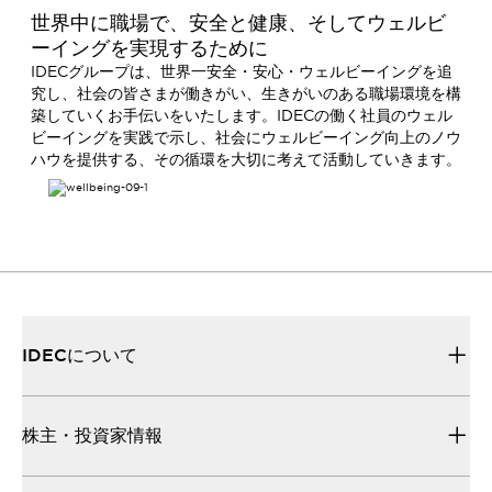
保有している製品や、安全に関する国際規格の読み解き
世界中に職場で、安全と健康、そしてウェルビ
方など、わかりやすさをモットーとして各種メディアを
ーイングを実現するために
通じた情報発信を行っています。
IDECグループは、世界一安全・安心・ウェルビーイングを追
究し、社会の皆さまが働きがい、生きがいのある職場環境を構
築していくお手伝いをいたします。IDECの働く社員のウェル
ビーイングを実践で示し、社会にウェルビーイング向上のノウ
ハウを提供する、その循環を大切に考えて活動していきます。
IDECについて
株主・投資家情報