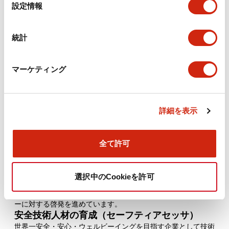
選
設定情報
択
統計
マーケティング
安全・安心ソリューションの提供
より働きやすく、安全・健康・ウェルビーイング実現に
詳細を表示
向けたコンサルティングや、協調安全（Safety2.0）に
【Human】 安全人材の育成を通じて職場
適合するシステムの提案や受託開発サービスをご提供し
の安全をより高いレベルへ
ます。
安全マネジメント人材の育成（セーフティオフ
全て許可
ィサ）
安全な職場環境の実現は、マネジメント層の理解が必要です。
セーフティオフィサ制度は、安全に対する知識の保有や理解の
選択中のCookieを許可
確認を目的とした要員教育認証システムであり、IDECでは経
営層も認証を取得しているほか、顧客を含めたステークホルダ
ーに対する啓発を進めています。
安全技術人材の育成（セーフティアセッサ）
世界一安全・安心・ウェルビーイングを目指す企業として技術