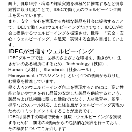
向上、健康維持・増進の施策実施を積極的に推進するなど健康
経営に取り組むことで、IDECで働く人のウェルビーイング向
上を図っています。
また、安全・安心を実現する多様な製品を社会に提供すること
で、IDECで働く人のウェルビーイングだけでなく、IDECが社
会に提供するウェルビーイングを循環させ、世界一「安全・安
心・ウェルビーイング」を追究・実現する企業を目指していま
す。
IDECが目指すウェルビーイング
IDECグループでは、世界のさまざまな職場を、働きがい、生
きがいのある場所にするため、Technology（技術）、
Human（人材）、Standards（社会ルール）、
Management（マネジメント）という4つの側面から取り組
む提案を推進しています。
働く人々のウェルビーイング向上を実現するためには、高い性
能と使いやすさを有し品質の安定した製品を供給するという、
製品および技術面に限った活動ではなく、人材教育や、基準・
標準などのルール対応、また経営層がウェルビーイング実現の
ためのコミットメントをすることが重要です。
IDECは世界中の職場で安全・健康・ウェルビーイングを実現
するために、前述の4側面からの包括的な実践を行っており、
その概要についてご紹介します