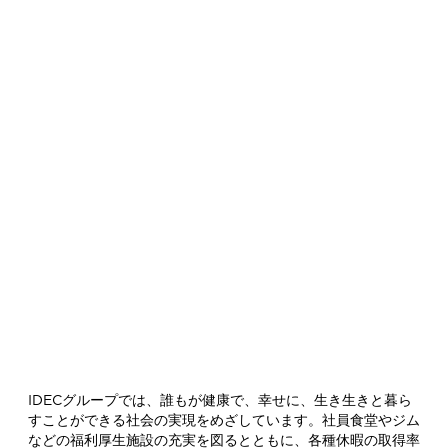
全ての人々に幸福と安心をもたらす、より安全
能な社会の実現を目指します。
on
の最適環境を創造
te the optimum environment for humans
hines.
の接点となるインターフェイスにおいて、使い
安心を追究した製品やサービスをご提供するこ
たな価値を創造し、社会課題の解決に貢献しま
から日常生活までの幅広いシーンで、安全性、
信頼性、環境負荷低減など、多様なお客さまの
お応えします。
IDECグループでは、誰もが健康で、幸せに、生き生きと暮ら
すことができる社会の実現をめざしています。社員食堂やジム
などの福利厚生施設の充実を図るとともに、各種休暇の取得率