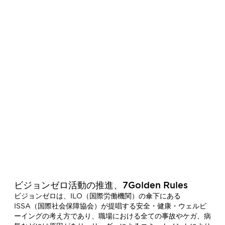
【Management】 安全マネジメント
の普及で職場の安全を定着させる
安全衛生マネジメントシステムの定着・拡
大
IDECは労働安全衛生マネジメントシステムの国際規格
であるISO45001の認証にいち早く取り組み、2019年3
月、主力工場の一つである滝野事業所において中央労働
災害防止協会の審査では電気制御機器業界では日本で初
めての ISO45001認証を取得しました。
2025年度末現在、グローバル16拠点のうち9拠点が
ビジョンゼロ活動の推進、7Golden Rules
ISO45001認証を取得しており、2027年度までに全生
ビジョンゼロは、ILO（国際労働機関）の傘下にある
産拠点での取得（100％）を目指しています。
ISSA（国際社会保障協会）が提唱する安全・健康・ウェルビ
ーイングの考え方であり、職場における全ての事故やケガ、病