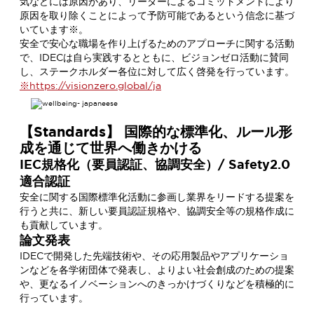
気などには原因があり、リーダーによるコミットメントにより
原因を取り除くことによって予防可能であるという信念に基づ
いています※。
安全で安心な職場を作り上げるためのアプローチに関する活動
で、IDECは自ら実践するとともに、ビジョンゼロ活動に賛同
し、ステークホルダー各位に対して広く啓発を行っています。
※https://visionzero.global/ja
【Standards】 国際的な標準化、ルール形
成を通じて世界へ働きかける
IEC規格化（要員認証、協調安全）/ Safety2.0
適合認証
安全に関する国際標準化活動に参画し業界をリードする提案を
行うと共に、新しい要員認証規格や、協調安全等の規格作成に
も貢献しています。
論文発表
IDECで開発した先端技術や、その応用製品やアプリケーショ
ンなどを各学術団体で発表し、よりよい社会創成のための提案
や、更なるイノベーションへのきっかけづくりなどを積極的に
行っています。