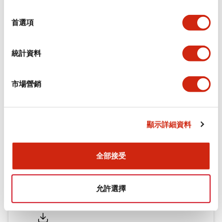
環境規範
選
擇
首選項
機械規格
統計資料
安裝和安裝規範
市場營銷
文件和檔案
顯示詳細資料
型錄和宣傳手冊
認證與標準
全部接受
允許選擇
Flush Silhouette LW系列 控制元件 (英文版)
2025/09/19
.PDF
1.23MB