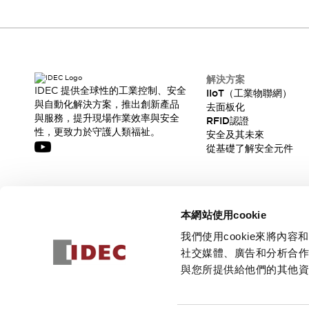
瀏覽全部
機器人
使人機協作更安全、更高效
發揮協作機器人潛力的安全措施
瀏覽全部
半導體
解決方案
IDEC 提供全球性的工業控制、安全
IIoT（工業物聯網）
提高半導體製造裝置設計自由度的方法
與自動化解決方案，推出創新產品
去面板化
瞬間完成開關的更換，避免停機時間拉長
與服務，提升現場作業效率與安全
RFID認證
充分對應安全標準
瀏覽全部
性，更致力於守護人類福祉。
安全及其未來
瀏覽全部
從基礎了解安全元件
解決方案
IIoT（工業物聯網）
去面板化
RFID 認證
訂閱我們的電子報，獲取我們的最新訊息!
安全及其未來
本網站使用cookie
安全及其未來 | 解決⽅案
訂閱
我們使用cookie來將
瀏覽全部
社交媒體、廣告和分析合
從基礎了解安全元件
與您所提供給他們的其他
瀏覽全部
資源與文件
© 2026 IDEC Corporation
隱私權政策
使用條款