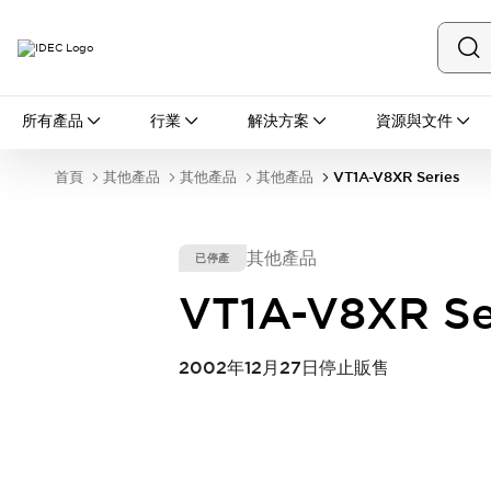
所有產品
所有產品
行業
解決方案
資源與文件
開關與指示燈
按鈕開關
首頁
其他產品
其他產品
其他產品
VT1A-V8XR Series
指示燈和蜂鳴器
瀏覽全部
安全與防爆
其他產品
已停產
安全設備
防爆設備
瀏覽全部
VT1A-V8XR Se
盤櫃
繼電器·計時器
2002年12月27日停止販售
電源供應器
回路保護器
LED照明裝置
端子台
瀏覽全部
自動化